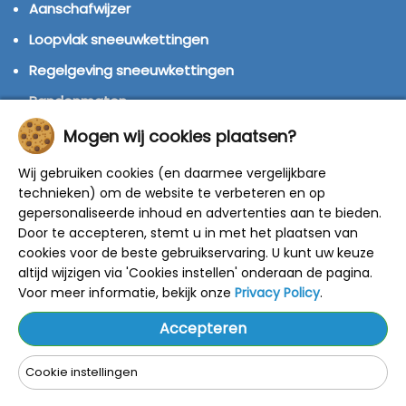
Aanschafwijzer
Loopvlak sneeuwkettingen
Regelgeving sneeuwkettingen
Bandenmaten
Montage handleidingen
Mogen wij cookies plaatsen?
Huren of kopen?
Wij gebruiken cookies (en daarmee vergelijkbare
technieken) om de website te verbeteren en op
Winterbanden
gepersonaliseerde inhoud en advertenties aan te bieden.
Door te accepteren, stemt u in met het plaatsen van
© 2014 - 2025 Sneeuwkettingen4u - Alle rechten
cookies voor de beste gebruikservaring. U kunt uw keuze
voorbehouden
altijd wijzigen via 'Cookies instellen' onderaan de pagina.
De getoonde adviesprijzen zijn door de fabrikant
bepaald.
Voor meer informatie, bekijk onze
Privacy Policy
.
Onze kortingen zijn gebaseerd op deze prijzen.
Alle prijzen zijn inclusief BTW en verzendkosten.
Accepteren
Cookie instellingen