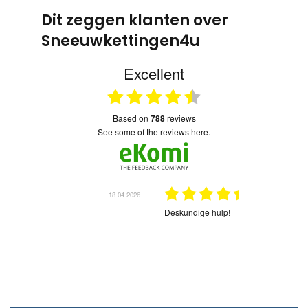
Dit zeggen klanten over
Sneeuwkettingen4u
Excellent
based on
788
reviews
see some of the reviews here.
18.04.2026
el geleverd
Deskundige hulp!
02.03.2026