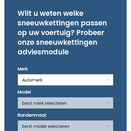
e en goede prijzen.
Op tijd en snel geleverd
Wilt u weten welke
sneeuwkettingen passen
op uw voertuig? Probeer
onze sneeuwkettingen
adviesmodule
Merk
Model
Bandenmaat