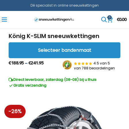
Dé specialist in online sneeuwkettingen
0
€
0.00
König K-SLIM sneeuwkettingen
Selecteer bandenmaat
4.5 van 5
€
188.95
€
241.95
–
van
788 beoordelingen
Direct leverbaar, zaterdag (08-08) bij u thuis
Gratis verzending
-26%