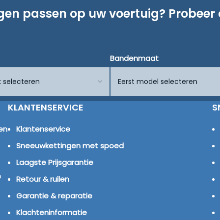
ngen passen op uw voertuig? Probeer
Bandenmaat
KLANTENSERVICE
S
en
Klantenservice
Sneeuwkettingen met spoed
Laagste Prijsgarantie
p
Retour & ruilen
Garantie & reparatie
Klachteninformatie