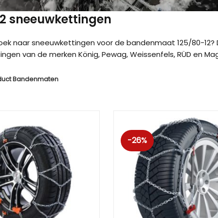
 12 sneeuwkettingen
oek naar sneeuwkettingen voor de bandenmaat 125/80-12? 
ngen van de merken König, Pewag, Weissenfels, RÜD en Magg
duct Bandenmaten
-26%
Kön
Kön