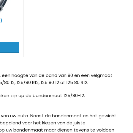
ig K-Summit XL voor
König K-Summit XXL voor
König K-S
’s
SUV’s
bussen / 
)
ig XB-16 (16mm) voor
König XD-16 Pro
König XD-
 en SUV
ig XG-12 Pro 252 voor
la Model Y
, een hoogte van de band van 80 en een velgmaat
0 12, 125/80 R12, 125 80 12 of 125 80 R12.
iken zijn op de bandenmaat 125/80-12.
ht van uw auto. Naast de bandenmaat en het gewicht
bepalend voor het kiezen van de juiste
 op uw bandenmaat maar dienen tevens te voldoen