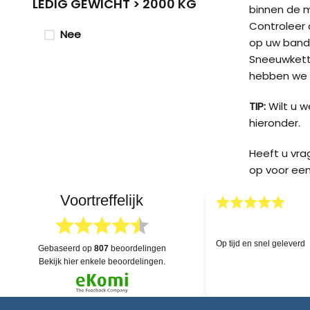
LEDIG GEWICHT > 2000 KG
binnen de 
Controleer d
Nee
op uw band
Sneeuwketti
hebben we v
TIP:
Wilt u 
hieronder.
Heeft u vr
op voor een
Voortreffelijk
04.04.2026
03.04.20
rsandstatus durch die
Deskundige hulp!
gebaseerd op
807
beoordelingen
efinitiv einen
bekijk hier enkele beoordelingen.
 der anderen Seite,
 über Service und