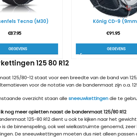
Kön
SUV
senfels Tecna (M30)
König CD-9 (9mm
€
87.95
€
91.95
Kön
4×4
GEGEVENS
GEGEVENS
Kön
ettingen 125 80 R12
Tes
aat 125/80-12 staat voor een breedte van de band van 125
Alternatieven voor de notatie van de bandenmaat zijn o.a. 125/8
nstaande overzicht staan alle
sneeuwkettingen
die te gebru
ik nog meer opletten naast de bandenmaat 125/80 R12
ndenmaat 125-80 R12 dient u ook te kijken naar het gewic
 is de binnenspeling, ook wel wielkastruimte genoemd, zeer 
ingen. De sneeuwkettingen moeten dus niet alleen passen