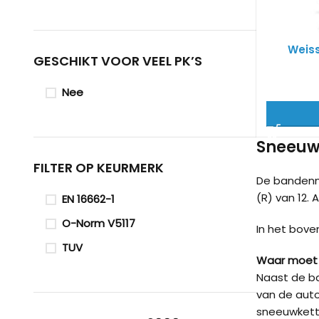
Weis
GESCHIKT VOOR VEEL PK’S
Nee
Sneeuwk
FILTER OP KEURMERK
De bandenm
(R) van 12. 
EN 16662-1
O-Norm V5117
In het bove
TUV
Waar moet 
Naast de ba
van de auto
sneeuwkett