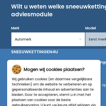
Wilt u weten welke sneeuwketti
adviesmodule
Merk
Model
SNEEUWKETTINGEN4U
Wij zijn dé specialist in de verkoop van
sneeuwketting
van alleen de beste merken zoals Pewag, König,
Mogen wij cookies plaatsen?
Weissenfels, Maggi en RÜD.
Wij gebruiken cookies (en daarmee vergelijkbare
technieken) om de website te verbeteren en op
Vragen of graag persoonlijk advies? Neem contact o
gepersonaliseerde inhoud en advertenties aan te
met onze experts :
0318 - 250030
bieden. Door te accepteren, stemt u in met het
plaatsen van cookies voor de beste
4.5 van 5
gebruikservaring. U kunt uw keuze altijd wijzigen via
van
788 beoordelingen