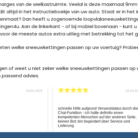
marges van de wielkastruimte. Veelal is deze maximaal 9m
it altijd in het instructieboekje van uw auto. Staat er in he
enmaat? Dan heeft u zogenoemde loopvlaksneeuwkettingen
ngen4u. Aan de linkerkant - of bij mobiel bovenaan - kunt u
oor de meeste autos extra uitleg met betrekking tot het g
weten welke sneeuwkettingen passen op uw voertuig? Probe
agen of weet u niet zeker welke sneeuwkettingen passen o
 passend advies.
26
30.03.2026
Uitgebreide voorraad en snelle service, nu hopen
Goeie websit
dat alles na levering even goed is