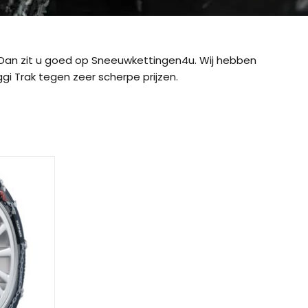
Dan zit u goed op Sneeuwkettingen4u. Wij hebben
i Trak tegen zeer scherpe prijzen.
ig CB-12
König CB-7 (7mm)
König CD
ig Easy-Fit CU-9
König Easy-Fit voor SUV’s
König K-SL