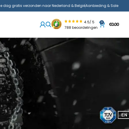
de dag gratis verzonden naar Nederland & België
Aanbieding & Sale
4.5/ 5
0
€
0.00
788 beoordelingen