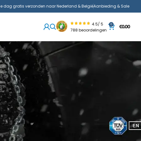
de dag gratis verzonden naar Nederland & België
Aanbieding & Sale
4.5/ 5
0
€
0.00
788 beoordelingen