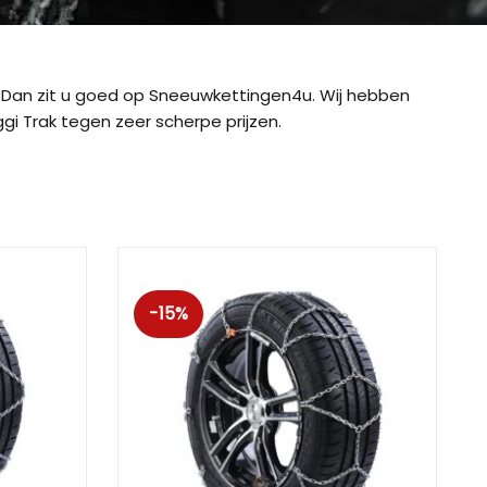
Dan zit u goed op Sneeuwkettingen4u. Wij hebben
i Trak tegen zeer scherpe prijzen.
-15%
ig CB-12
König CB-7 (7mm)
König CD
ig Easy-Fit CU-9
König Easy-Fit voor SUV’s
König K-SL