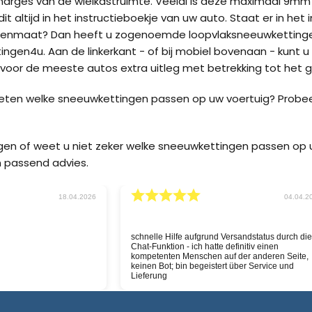
marges van de wielkastruimte. Veelal is deze maximaal 9m
it altijd in het instructieboekje van uw auto. Staat er in he
enmaat? Dan heeft u zogenoemde loopvlaksneeuwkettingen
ngen4u. Aan de linkerkant - of bij mobiel bovenaan - kunt u
oor de meeste autos extra uitleg met betrekking tot het g
weten welke sneeuwkettingen passen op uw voertuig? Probe
agen of weet u niet zeker welke sneeuwkettingen passen o
 passend advies.
30.03.2026
11.03.2
snelle service, nu hopen
Goeie website, snelle service
n goed is