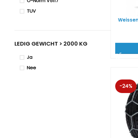
O-Norm V5117
TUV
Weissen
LEDIG GEWICHT > 2000 KG
Ja
Nee
-24%