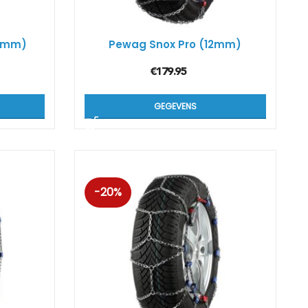
(9mm)
Pewag Snox Pro (12mm)
€
179.95
GEGEVENS
-20%