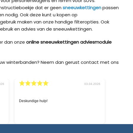
m voor personenwagens en 16mm voor SUVs.
t instructieboekje dat er geen
sneeuwkettingen
passen
 nodig. Ook deze kunt u kopen op
 gebruik maken van onze handige filteropties. Ook
ebruik en advies van de sneeuwkettingen.
er dan onze
online sneeuwkettingen adviesmodule
p uw winterbanden? Neem dan gerust contact met ons
026
02.03.2026
Snelle service en goede prijzen.
'Sneeuwket
zoeken naa
chatbox op 
levering i