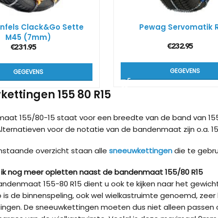
nfels Clack&Go Sette
Pewag Servomatik 
M45 (7mm)
€
232.95
€
231.95
GEGEVENS
GEGEVENS
ettingen 155 80 R15
aat 155/80-15 staat voor een breedte van de band van 15
Alternatieven voor de notatie van de bandenmaat zijn o.a. 155
nstaande overzicht staan alle
sneeuwkettingen
die te gebru
ik nog meer opletten naast de bandenmaat 155/80 R15
ndenmaat 155-80 R15 dient u ook te kijken naar het gewic
 is de binnenspeling, ook wel wielkastruimte genoemd, zeer 
ingen. De sneeuwkettingen moeten dus niet alleen passen