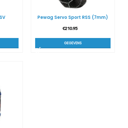
RSV
Pewag Servo Sport RSS (7mm)
€
210.95
GEGEVENS