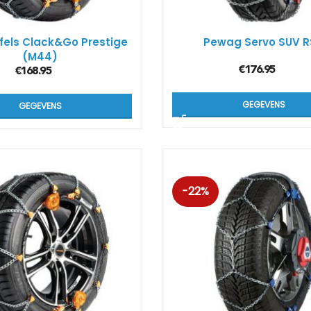
fels Clack&Go Prestige
Pewag Servo SUV 
(M44)
€
176.95
€
168.95
GEGEVENS
GEGEVENS
-22%