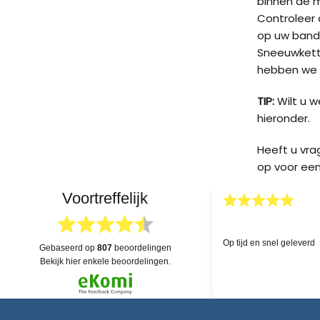
binnen de 
Controleer d
op uw band
Sneeuwketti
hebben we v
TIP:
Wilt u 
hieronder.
Heeft u vr
op voor een
Voortreffelijk
03.04.2026
skundige hulp!
Uitgebreide voorraad en 
gebaseerd op
807
beoordelingen
dat alles na levering eve
bekijk hier enkele beoordelingen.