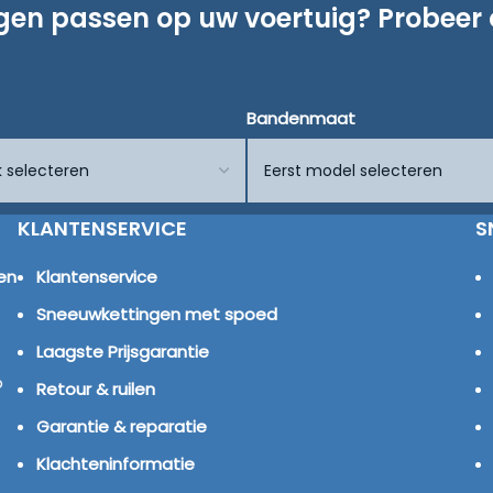
ngen passen op uw voertuig? Probeer
Bandenmaat
KLANTENSERVICE
S
en
Klantenservice
Sneeuwkettingen met spoed
Laagste Prijsgarantie
p
Retour & ruilen
Garantie & reparatie
Klachteninformatie