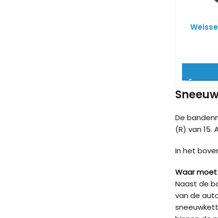
Weisse
Sneeuwk
De bandenm
(R) van 15. 
In het bove
Waar moet 
Naast de ba
van de auto
sneeuwkett