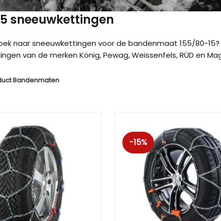
 15 sneeuwkettingen
zoek naar sneeuwkettingen voor de bandenmaat 155/80-15? 
ngen van de merken König, Pewag, Weissenfels, RÜD en Magg
duct Bandenmaten
-15%
Kön
Kön