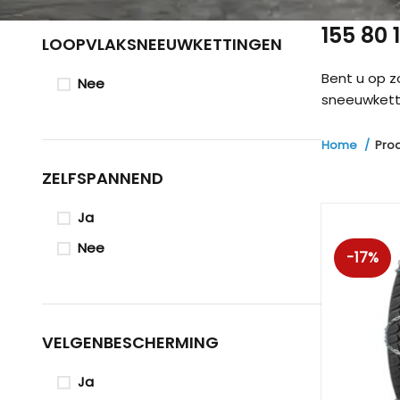
155 80
LOOPVLAKSNEEUWKETTINGEN
Bent u op 
Nee
sneeuwketti
Home
Pro
ZELFSPANNEND
Ja
Nee
-17%
VELGENBESCHERMING
Ja