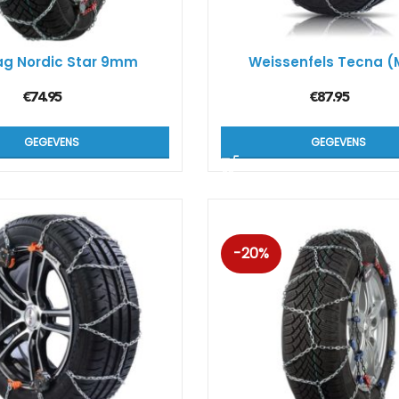
Kön
SUV
g Nordic Star 9mm
Weissenfels Tecna (
€
74.95
€
87.95
Kön
4×4
GEGEVENS
GEGEVENS
Kön
Tes
-20%