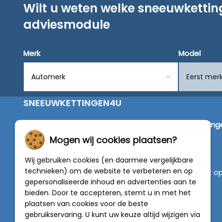
Wilt u weten welke sneeuwketti
adviesmodule
Merk
Model
SNEEUWKETTINGEN4U
Wij zijn dé specialist in de verkoop van
sneeuwketting
van alleen de beste merken zoals Pewag, König,
Mogen wij cookies plaatsen?
Weissenfels, Maggi en RÜD.
Wij gebruiken cookies (en daarmee vergelijkbare
technieken) om de website te verbeteren en op
Vragen of graag persoonlijk advies? Neem contact o
gepersonaliseerde inhoud en advertenties aan te
met onze experts :
0318 - 250030
bieden. Door te accepteren, stemt u in met het
plaatsen van cookies voor de beste
4.5 van 5
gebruikservaring. U kunt uw keuze altijd wijzigen via
van
788 beoordelingen