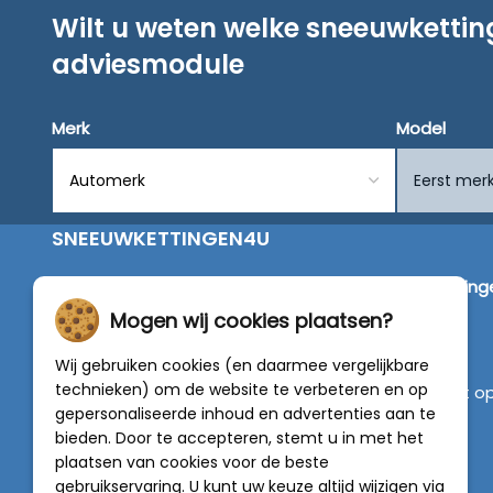
Wilt u weten welke sneeuwketti
adviesmodule
Merk
Model
SNEEUWKETTINGEN4U
Wij zijn dé specialist in de verkoop van
sneeuwketting
van alleen de beste merken zoals Pewag, König,
Mogen wij cookies plaatsen?
Weissenfels, Maggi en RÜD.
Wij gebruiken cookies (en daarmee vergelijkbare
technieken) om de website te verbeteren en op
Vragen of graag persoonlijk advies? Neem contact o
gepersonaliseerde inhoud en advertenties aan te
met onze experts :
0318 - 250030
bieden. Door te accepteren, stemt u in met het
plaatsen van cookies voor de beste
4.5 van 5
gebruikservaring. U kunt uw keuze altijd wijzigen via
van
788 beoordelingen