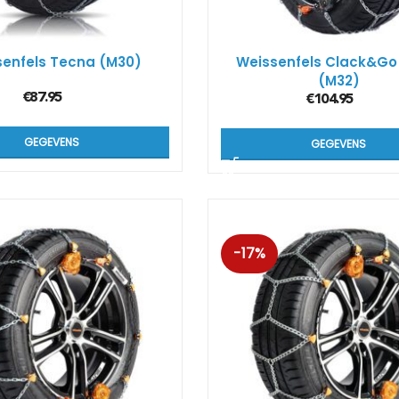
Kön
SUV
senfels Tecna (M30)
Weissenfels Clack&Go
(M32)
€
87.95
€
104.95
Kön
4×4
GEGEVENS
GEGEVENS
Kön
Tes
-17%