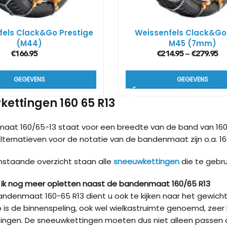
fels Clack&Go Prestige
Weissenfels Clack&Go
(M44)
M45 (7mm)
€
166.95
€
214.95
€
279.95
–
GEGEVENS
GEGEVENS
ettingen 160 65 R13
aat 160/65-13 staat voor een breedte van de band van 160
Alternatieven voor de notatie van de bandenmaat zijn o.a. 160/
nstaande overzicht staan alle
sneeuwkettingen
die te gebru
ik nog meer opletten naast de bandenmaat 160/65 R13
ndenmaat 160-65 R13 dient u ook te kijken naar het gewic
 is de binnenspeling, ook wel wielkastruimte genoemd, zeer 
ingen. De sneeuwkettingen moeten dus niet alleen passen