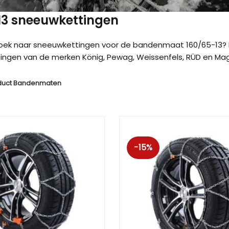
 13 sneeuwkettingen
zoek naar sneeuwkettingen voor de bandenmaat 160/65-13? 
ngen van de merken König, Pewag, Weissenfels, RÜD en Magg
duct Bandenmaten
-15%
Kön
Kön