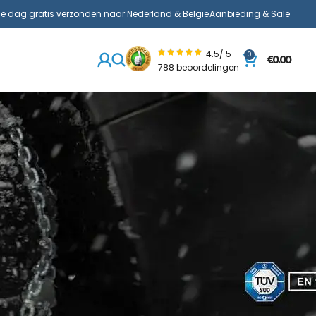
de dag gratis verzonden naar Nederland & België
Aanbieding & Sale
4.5/ 5
0
€
0.00
788 beoordelingen