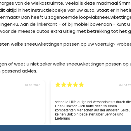
marges van de wielkastruimte. Veelal is deze maximaal 9m
it altijd in het instructieboekje van uw auto. Staat er in he
enmaat? Dan heeft u zogenoemde loopvlaksneeuwkettingen
ngen4u. Aan de linkerkant - of bij mobiel bovenaan - kunt u
oor de meeste autos extra uitleg met betrekking tot het g
weten welke sneeuwkettingen passen op uw voertuig? Probe
agen of weet u niet zeker welke sneeuwkettingen passen o
 passend advies.
30.03.2026
11.03.2
snelle service, nu hopen
Goeie website, snelle service
n goed is