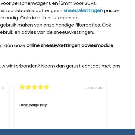
m voor personenwagens en 16mm voor SUVs.
t instructieboekje dat er geen
sneeuwkettingen
passen
 nodig. Ook deze kunt u kopen op
 gebruik maken van onze handige filteropties. Ook
ebruik en advies van de sneeuwkettingen.
er dan onze
online sneeuwkettingen adviesmodule
p uw winterbanden? Neem dan gerust contact met ons
026
02.03.2026
Snelle service en goede prijzen.
'Sneeuwket
zoeken naa
chatbox op 
levering i