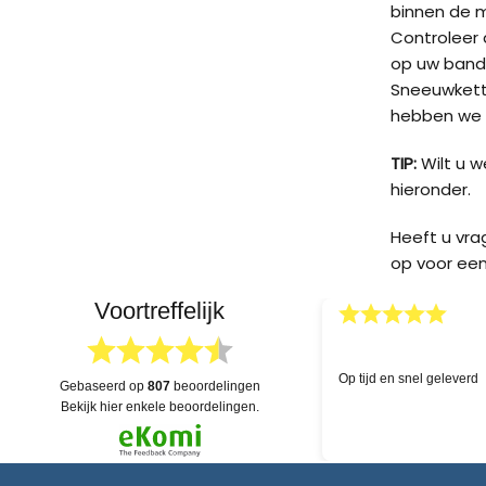
binnen de 
Controleer d
op uw band
Sneeuwketti
hebben we v
TIP:
Wilt u 
hieronder.
Heeft u vr
op voor een
Voortreffelijk
03.04.2026
skundige hulp!
Uitgebreide voorraad en 
gebaseerd op
807
beoordelingen
dat alles na levering eve
bekijk hier enkele beoordelingen.