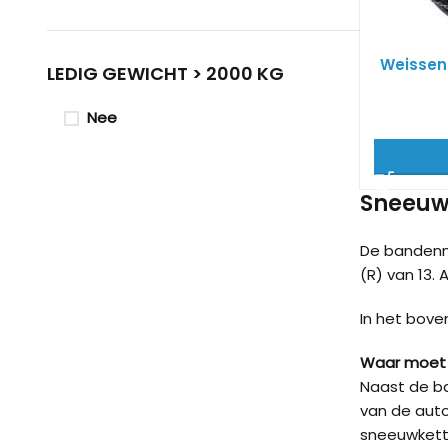
Weissen
LEDIG GEWICHT > 2000 KG
Nee
Sneeuwk
De bandenm
(R) van 13. 
In het bove
Waar moet 
Naast de ba
van de auto
sneeuwkett