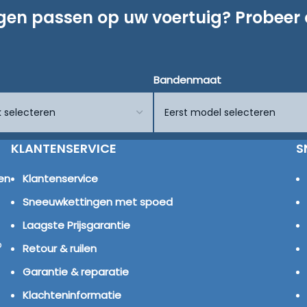
ngen passen op uw voertuig? Probeer
Bandenmaat
KLANTENSERVICE
S
en
Klantenservice
Sneeuwkettingen met spoed
Laagste Prijsgarantie
p
Retour & ruilen
Garantie & reparatie
Klachteninformatie