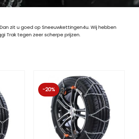
Dan zit u goed op Sneeuwkettingen4u. Wij hebben
i Trak tegen zeer scherpe prijzen.
-20%
ig CB-12
König CB-7 (7mm)
König CD
ig Easy-Fit CU-9
König Easy-Fit voor SUV’s
König K-SL