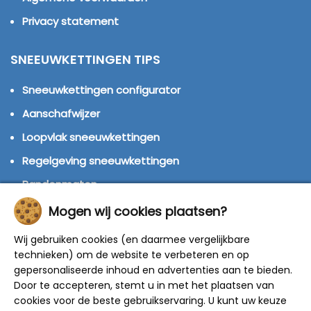
Privacy statement
SNEEUWKETTINGEN TIPS
Sneeuwkettingen configurator
Aanschafwijzer
Loopvlak sneeuwkettingen
Regelgeving sneeuwkettingen
Bandenmaten
Montage handleidingen
Mogen wij cookies plaatsen?
Huren of kopen?
Wij gebruiken cookies (en daarmee vergelijkbare
Winterbanden
technieken) om de website te verbeteren en op
gepersonaliseerde inhoud en advertenties aan te bieden.
Door te accepteren, stemt u in met het plaatsen van
© 2014 - 2025 Sneeuwkettingen4u - Alle rechten
cookies voor de beste gebruikservaring. U kunt uw keuze
voorbehouden