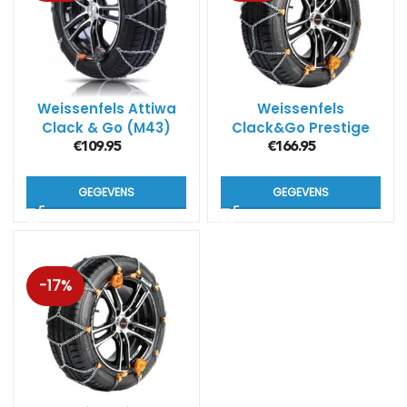
Weissenfels Attiwa
Weissenfels
Clack & Go (M43)
Clack&Go Prestige
(M44)
€
109.95
€
166.95
GEGEVENS
GEGEVENS
-17%