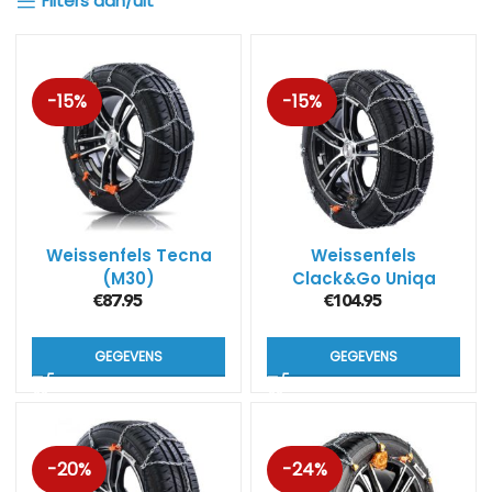
Filters aan/uit
-15%
-15%
Weissenfels Tecna
Weissenfels
(M30)
Clack&Go Uniqa
(M32)
€
87.95
€
104.95
GEGEVENS
GEGEVENS
-20%
-24%