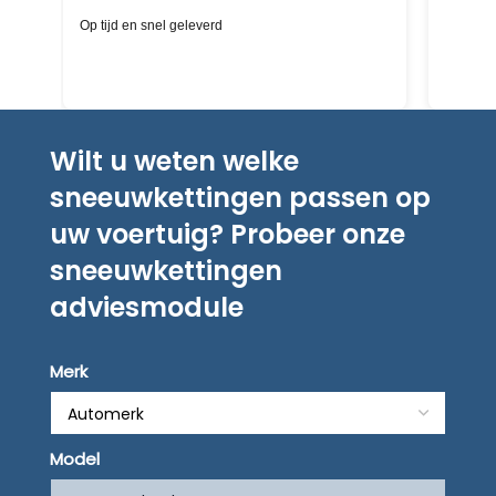
schnelle Hilfe aufgrund Versandstatus durch die
Deskundig
Chat-Funktion - ich hatte definitiv einen
kompetenten Menschen auf der anderen Seite,
keinen Bot; bin begeistert über Service und
Lieferung
Wilt u weten welke
sneeuwkettingen passen op
uw voertuig? Probeer onze
sneeuwkettingen
adviesmodule
Merk
Model