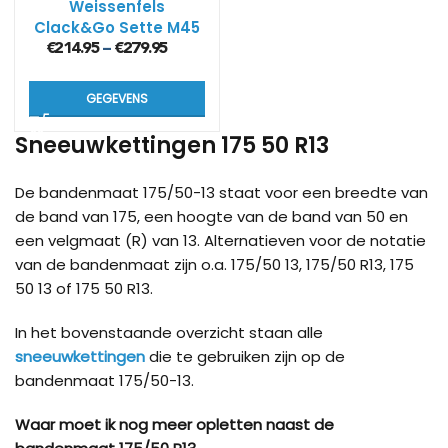
Weissenfels
Clack&Go Sette M45
(7mm)
€
214.95
€
279.95
–
GEGEVENS
Sneeuwkettingen 175 50 R13
De bandenmaat 175/50-13 staat voor een breedte van
de band van 175, een hoogte van de band van 50 en
een velgmaat (R) van 13. Alternatieven voor de notatie
van de bandenmaat zijn o.a. 175/50 13, 175/50 R13, 175
50 13 of 175 50 R13.
In het bovenstaande overzicht staan alle
sneeuwkettingen
die te gebruiken zijn op de
bandenmaat 175/50-13.
Waar moet ik nog meer opletten naast de