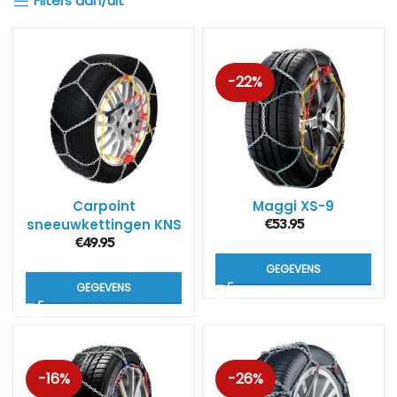
Filters aan/uit
-22%
Carpoint
Maggi XS-9
sneeuwkettingen KNS
€
53.95
(9mm)
€
49.95
GEGEVENS
GEGEVENS
-16%
-26%