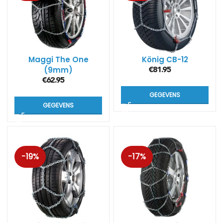
Maggi The One
König CB-12
(9mm)
€
81.95
€
62.95
GEGEVENS
GEGEVENS
-19%
-17%