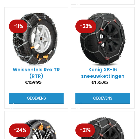
-11%
-23%
Weissenfels Rex TR
König XB-16
(RTR)
sneeuwkettingen
(16mm) voor 4×4 en
€
159.95
€
175.95
SUV
GEGEVENS
GEGEVENS
-24%
-21%