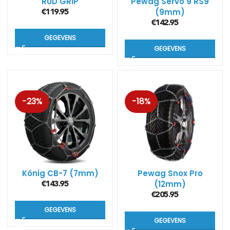
RUD GRIP
Pewag Servo 9 RS9
(9mm)
€
119.95
€
142.95
GEGEVENS
GEGEVENS
-23%
-18%
König CB-7 (7mm)
Pewag Snox Pro
(12mm)
€
143.95
€
205.95
GEGEVENS
GEGEVENS