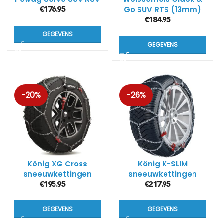
Go SUV RTS (13mm)
€
176.95
€
184.95
GEGEVENS
GEGEVENS
-20%
-26%
König XG Cross
König K-SLIM
sneeuwkettingen
sneeuwkettingen
€
195.95
€
217.95
GEGEVENS
GEGEVENS