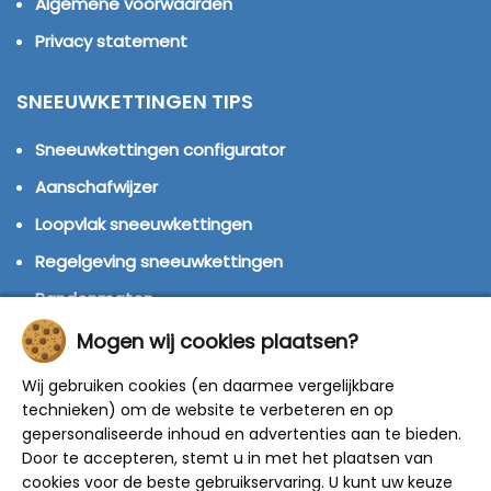
Algemene voorwaarden
Privacy statement
SNEEUWKETTINGEN TIPS
Sneeuwkettingen configurator
Aanschafwijzer
Loopvlak sneeuwkettingen
Regelgeving sneeuwkettingen
Bandenmaten
Montage handleidingen
Mogen wij cookies plaatsen?
Huren of kopen?
Wij gebruiken cookies (en daarmee vergelijkbare
Winterbanden
technieken) om de website te verbeteren en op
gepersonaliseerde inhoud en advertenties aan te bieden.
Door te accepteren, stemt u in met het plaatsen van
© 2014 - 2025 Sneeuwkettingen4u - Alle rechten
cookies voor de beste gebruikservaring. U kunt uw keuze
voorbehouden