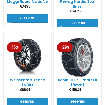
Maggi Rapid Matic V5
Pewag Nordic Star
9mm
€
74.95
€
74.95
GEGEVENS
GEGEVENS
-15%
-29%
Weissenfels Tecna
König CG-9 Smart Fit
(M30)
(9mm)
€
88.95
€
158.95
GEGEVENS
GEGEVENS