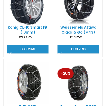
König CL-10 Smart Fit
Weissenfels Attiwa
(10mm)
Clack & Go (M43)
€
177.95
€
119.95
GEGEVENS
GEGEVENS
-20%