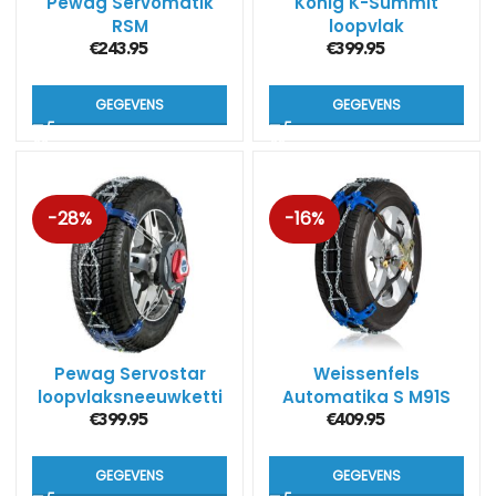
Pewag Servomatik
König K-Summit
RSM
loopvlak
sneeuwkettingen
€
243.95
€
399.95
GEGEVENS
GEGEVENS
-28%
-16%
Pewag Servostar
Weissenfels
loopvlaksneeuwketti
Automatika S M91S
ngen RSC
loopvlaksneeuwketti
€
399.95
€
409.95
ngen
GEGEVENS
GEGEVENS