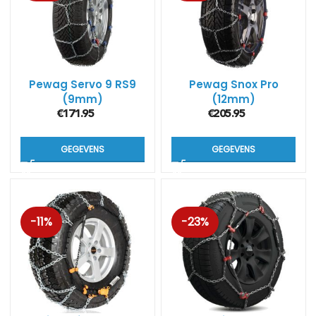
Pewag Servo 9 RS9
Pewag Snox Pro
(9mm)
(12mm)
€
171.95
€
205.95
GEGEVENS
GEGEVENS
-11%
-23%