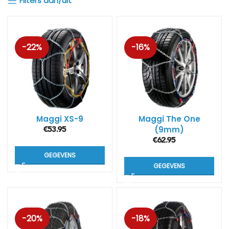
Filters aan/uit
-22%
-16%
Maggi XS-9
Maggi The One
(9mm)
€
53.95
€
62.95
GEGEVENS
GEGEVENS
-20%
-18%