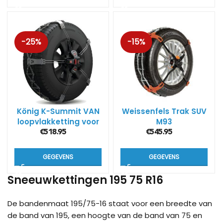
-25%
-15%
König K-Summit VAN
Weissenfels Trak SUV
loopvlakketting voor
M93
bussen / campers
€
518.95
€
545.95
GEGEVENS
GEGEVENS
Sneeuwkettingen 195 75 R16
De bandenmaat 195/75-16 staat voor een breedte van
de band van 195, een hoogte van de band van 75 en