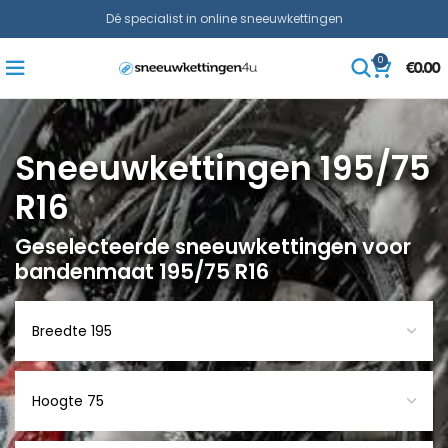
Dé specialist in online sneeuwkettingen
0
€
0.00
Sneeuwkettingen 195/75
R16
Geselecteerde sneeuwkettingen voor
bandenmaat 195/75 R16