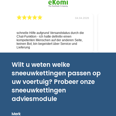
026
04.04.2026
schnelle Hilfe aufgrund Versandstatus durch die
Deskundig
Chat-Funktion - ich hatte definitiv einen
kompetenten Menschen auf der anderen Seite,
keinen Bot; bin begeistert über Service und
Lieferung
Wilt u weten welke
sneeuwkettingen passen op
uw voertuig? Probeer onze
sneeuwkettingen
adviesmodule
Merk