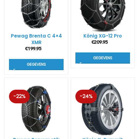
Pewag Brenta C 4×4
König XG-12 Pro
XMR
€
209.95
sneeuwkettingen
€
199.95
GEGEVENS
GEGEVENS
-22%
-24%