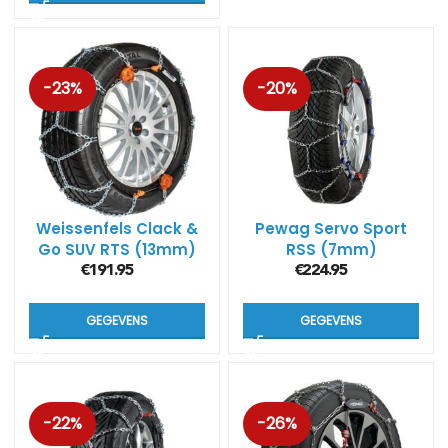
-23%
-20%
Weissenfels Clack &
Pewag Servo Sport
Go SUV RTS (13mm)
RSS (7mm)
€
191.95
€
224.95
GEGEVENS
GEGEVENS
-22%
-26%