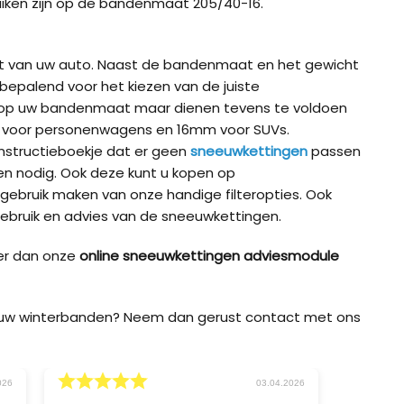
uiken zijn op de bandenmaat 205/40-16.
ig K-Summit XL voor
König K-Summit XXL voor
König K-S
’s
SUV’s
bussen / 
ht van uw auto. Naast de bandenmaat en het gewicht
bepalend voor het kiezen van de juiste
ig XB-16 (16mm) voor
König XD-16 Pro
König XD-
 op uw bandenmaat maar dienen tevens te voldoen
 en SUV
m voor personenwagens en 16mm voor SUVs.
t instructieboekje dat er geen
sneeuwkettingen
passen
 nodig. Ook deze kunt u kopen op
ig XG-12 Pro 252 voor
la Model Y
 gebruik maken van onze handige filteropties. Ook
ebruik en advies van de sneeuwkettingen.
er dan onze
online sneeuwkettingen adviesmodule
p uw winterbanden? Neem dan gerust contact met ons
6
30.03.2026