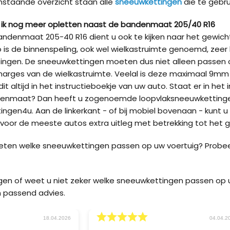
nstaande overzicht staan alle
sneeuwkettingen
die te gebr
Kön
ik nog meer opletten naast de bandenmaat 205/40 R16
SUV
ndenmaat 205-40 R16 dient u ook te kijken naar het gewic
 is de binnenspeling, ook wel wielkastruimte genoemd, zeer 
Kön
ingen. De sneeuwkettingen moeten dus niet alleen passen
4×4
marges van de wielkastruimte. Veelal is deze maximaal 9m
it altijd in het instructieboekje van uw auto. Staat er in he
enmaat? Dan heeft u zogenoemde loopvlaksneeuwkettingen
Kön
Tes
ngen4u. Aan de linkerkant - of bij mobiel bovenaan - kunt u
oor de meeste autos extra uitleg met betrekking tot het g
weten welke sneeuwkettingen passen op uw voertuig? Probe
agen of weet u niet zeker welke sneeuwkettingen passen o
 passend advies.
04.04.2026
03.04.202