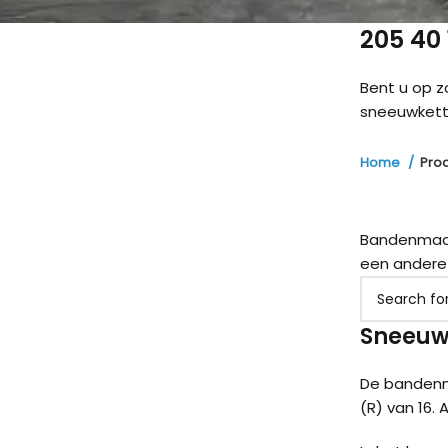
205 40
Bent u op 
sneeuwketti
Home
Pro
Bandenmaat 
een andere
Sneeuwk
De bandenm
(R) van 16. 