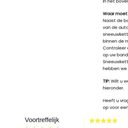
In het bove
Waar moet 
Naast de ba
van de auto
sneeuwkett
binnen de 
Controleer d
op uw band
Sneeuwketti
hebben we v
TIP:
Wilt u 
hieronder.
Heeft u vr
op voor een
Voortreffelijk
18.04.2026