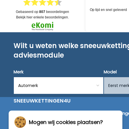
ijd en snel geleverd
schnelle Hilfe aufgrund Ve
gebaseerd op
807
beoordelingen
Chat-Funktion - ich hatte de
bekijk hier enkele beoordelingen.
kompetenten Menschen auf 
keinen Bot; bin begeistert 
Lieferung
Wilt u weten welke sneeuwketti
adviesmodule
Merk
Model
SNEEUWKETTINGEN4U
Wij zijn dé specialist in de verkoop van
sneeuwketting
van alleen de beste merken zoals Pewag, König,
Mogen wij cookies plaatsen?
Weissenfels, Maggi en RÜD.