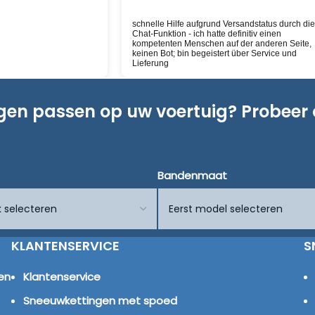
rsandstatus durch die
Deskundige hulp!
finitiv einen
der anderen Seite,
über Service und
ngen passen op uw voertuig? Probeer
Bandenmaat
KLANTENSERVICE
S
en
Klantenservice
Sneeuwkettingen met spoed