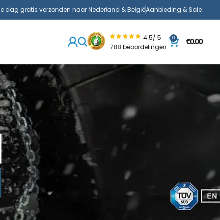
de dag gratis verzonden naar Nederland & België
Aanbieding & Sale
4.5/ 5
0
€
0.00
788 beoordelingen