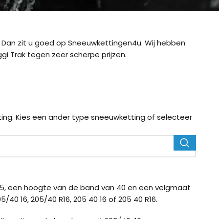
Dan zit u goed op Sneeuwkettingen4u. Wij hebben
i Trak tegen zeer scherpe prijzen.
ing. Kies een ander type sneeuwketting of selecteer
ig CB-12
König CB-7 (7mm)
König CD
5, een hoogte van de band van 40 en een velgmaat
/40 16, 205/40 R16, 205 40 16 of 205 40 R16.
ig Easy-Fit CU-9
König Easy-Fit voor SUV’s
König K-SL