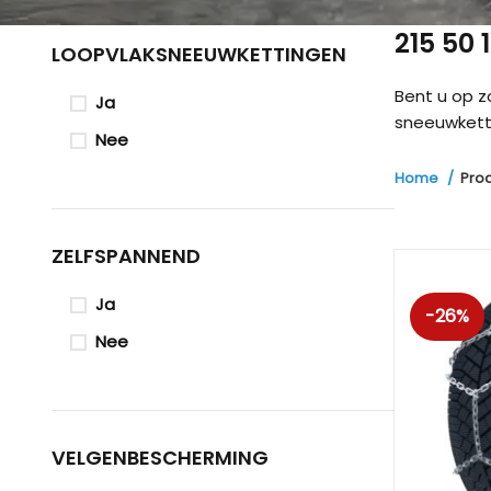
215 50
LOOPVLAKSNEEUWKETTINGEN
Bent u op 
Ja
sneeuwketti
Nee
Home
Pro
ZELFSPANNEND
Ja
-26%
Nee
VELGENBESCHERMING