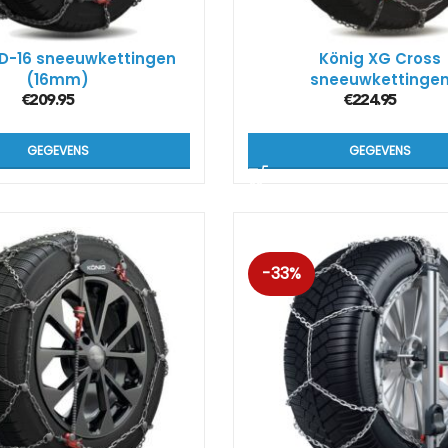
XD-16 sneeuwkettingen
König XG Cross
(16mm)
sneeuwkettinge
€
209.95
€
224.95
GEGEVENS
GEGEVENS
-33%