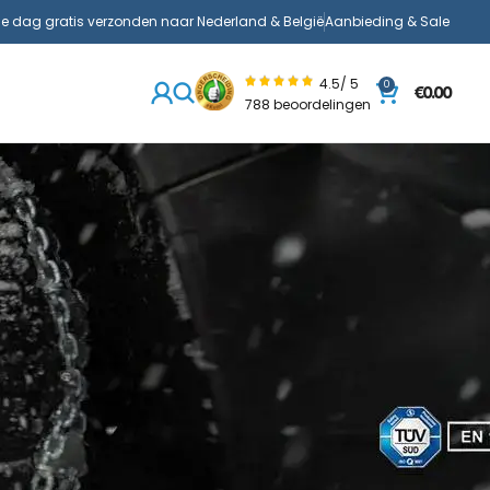
de dag gratis verzonden naar Nederland & België
Aanbieding & Sale
4.5/ 5
0
€
0.00
788 beoordelingen