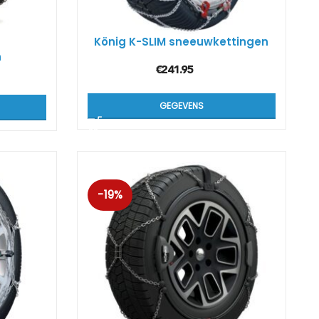
König K-SLIM sneeuwkettingen
n
€
241.95
GEGEVENS
-19%