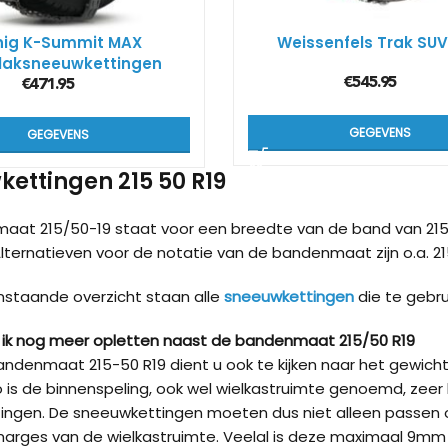
nig K-Summit MAX
Weissenfels Trak SU
laksneeuwkettingen
€
545.95
€
471.95
GEGEVENS
GEGEVENS
ettingen 215 50 R19
aat 215/50-19 staat voor een breedte van de band van 215
Alternatieven voor de notatie van de bandenmaat zijn o.a. 215/
nstaande overzicht staan alle
sneeuwkettingen
die te gebru
ik nog meer opletten naast de bandenmaat 215/50 R19
ndenmaat 215-50 R19 dient u ook te kijken naar het gewic
 is de binnenspeling, ook wel wielkastruimte genoemd, zeer 
ingen. De sneeuwkettingen moeten dus niet alleen passen
marges van de wielkastruimte. Veelal is deze maximaal 9m