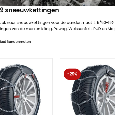
 19 sneeuwkettingen
zoek naar sneeuwkettingen voor de bandenmaat 215/50-19? 
ngen van de merken König, Pewag, Weissenfels, RÜD en Magg
duct Bandenmaten
-29%
Kön
Kön