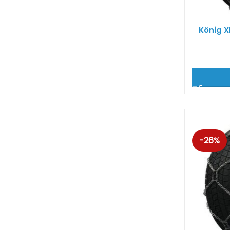
König 
-26%