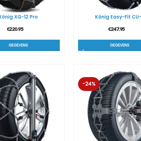
König XG-12 Pro
König Easy-Fit CU
€
220.95
€
247.95
GEGEVENS
GEGEVENS
-24%