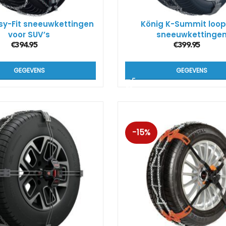
sy-Fit sneeuwkettingen
König K-Summit loop
voor SUV’s
sneeuwkettinge
€
394.95
€
399.95
GEGEVENS
GEGEVENS
-15%