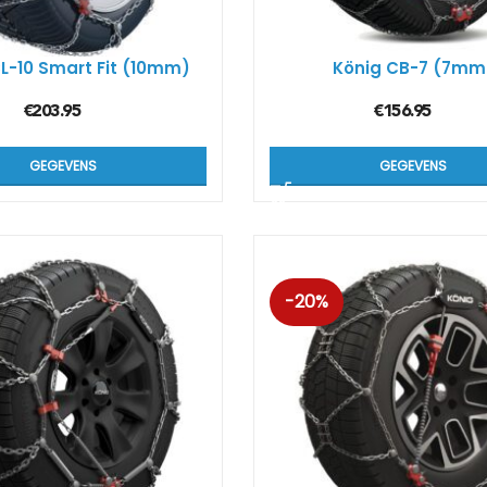
L-10 Smart Fit (10mm)
König CB-7 (7mm
€
203.95
€
156.95
GEGEVENS
GEGEVENS
-20%