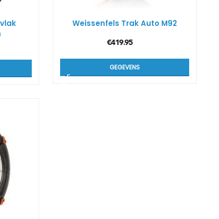
vlak
Weissenfels Trak Auto M92
n
€
419.95
GEGEVENS