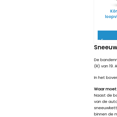
Kö
loopv
Sneeuwk
De bandenm
(R) van 19. 
In het bove
Waar moet 
Naast de ba
van de auto
sneeuwkett
binnen de 