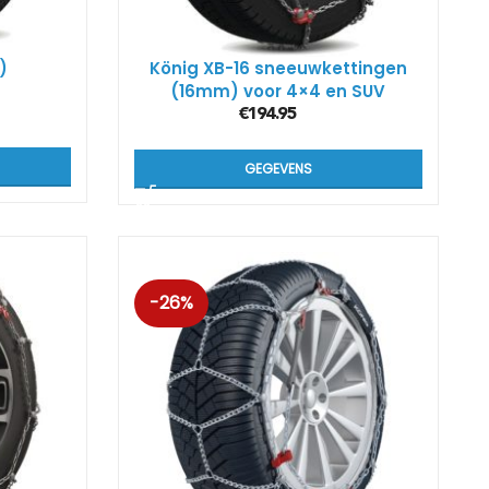
)
König XB-16 sneeuwkettingen
(16mm) voor 4×4 en SUV
€
194.95
GEGEVENS
-26%