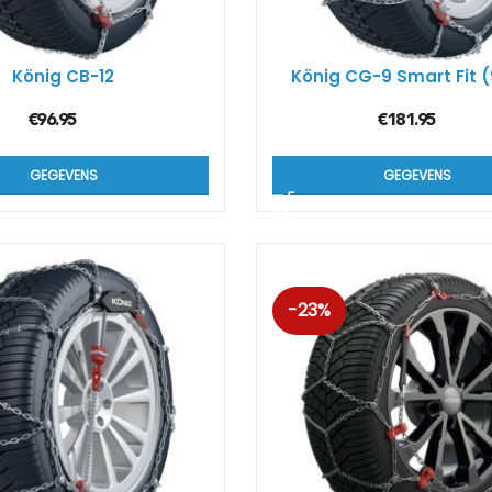
Kön
SUV
König CB-12
König CG-9 Smart Fit
€
96.95
€
181.95
Kön
4×4
GEGEVENS
GEGEVENS
Kön
Tes
-23%