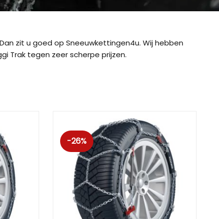
Dan zit u goed op Sneeuwkettingen4u. Wij hebben
i Trak tegen zeer scherpe prijzen.
-26%
ig CB-12
König CB-7 (7mm)
König CD
ig Easy-Fit CU-9
König Easy-Fit voor SUV’s
König K-SL