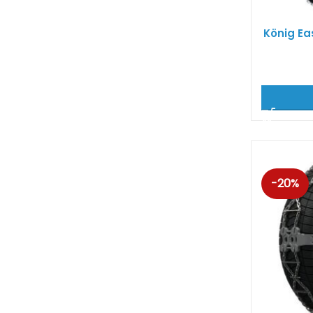
König Ea
-20%