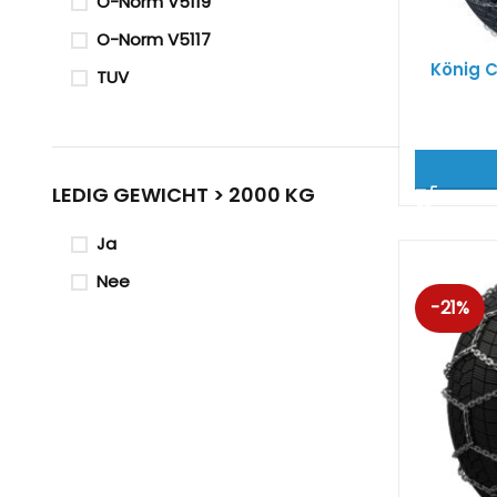
O-Norm V5119
O-Norm V5117
König C
TUV
LEDIG GEWICHT > 2000 KG
Ja
Nee
-21%