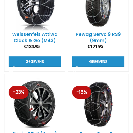
Weissenfels Attiwa
Pewag Servo 9 RS9
Clack & Go (M43)
(9mm)
€
124.95
€
171.95
GEGEVENS
GEGEVENS
-23%
-18%