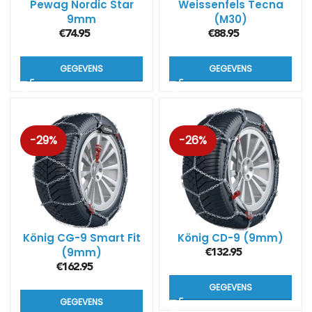
Pewag Nordic Star
Weissenfels Tecna
9mm
(M30)
€
74.95
€
88.95
GEGEVENS
GEGEVENS
-29%
-26%
König CG-9 Smart Fit
König CD-9 (9mm)
(9mm)
€
132.95
€
162.95
GEGEVENS
GEGEVENS