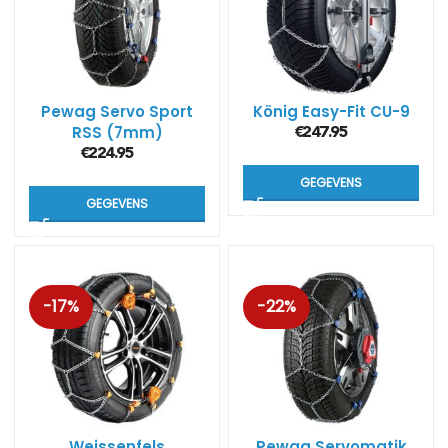
Pewag Servo Sport
König Easy-Fit CU-9
RSS (7mm)
€
247.95
€
224.95
GEGEVENS
GEGEVENS
-17%
-22%
Weissenfels
Pewag Servomatik