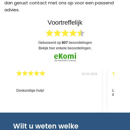
dan gerust contact met ons op voor een passend
advies.
Voortreffelijk
gebaseerd op
807
beoordelingen
bekijk hier enkele beoordelingen.
26
03.04.2026
Deskundige hulp!
Uitgebreide
dat alles n
Wilt u weten welke