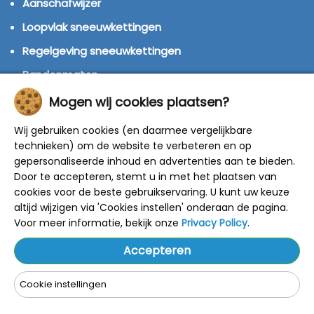
Aanschafwijzer
Loopvlak sneeuwkettingen
Regelgeving sneeuwkettingen
Bandenmaten
Montage handleidingen
Mogen wij cookies plaatsen?
Huren of kopen?
Wij gebruiken cookies (en daarmee vergelijkbare
Winterbanden
technieken) om de website te verbeteren en op
gepersonaliseerde inhoud en advertenties aan te bieden.
Door te accepteren, stemt u in met het plaatsen van
© 2014 - 2025 Sneeuwkettingen4u - Alle rechten
cookies voor de beste gebruikservaring. U kunt uw keuze
voorbehouden
altijd wijzigen via 'Cookies instellen' onderaan de pagina.
De getoonde adviesprijzen zijn door de fabrikant
bepaald.
Voor meer informatie, bekijk onze
Privacy Policy
.
Onze kortingen zijn gebaseerd op deze prijzen.
Alle prijzen zijn inclusief BTW en verzendkosten.
Accepteren
Cookie instellingen