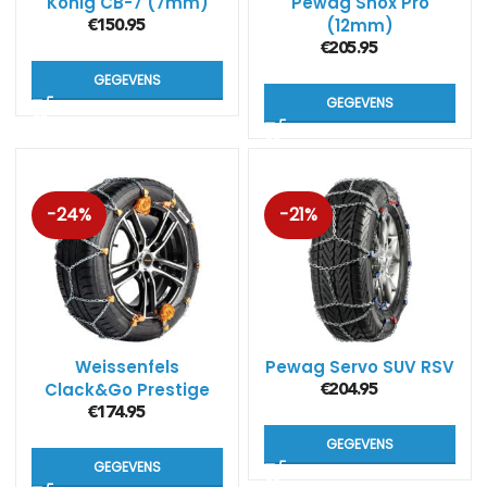
König CB-7 (7mm)
Pewag Snox Pro
(12mm)
€
150.95
€
205.95
GEGEVENS
GEGEVENS
-24%
-21%
Weissenfels
Pewag Servo SUV RSV
Clack&Go Prestige
€
204.95
(M44)
€
174.95
GEGEVENS
GEGEVENS