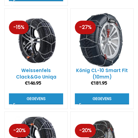
-15%
-27%
Weissenfels
König CL-10 Smart Fit
Clack&Go Uniqa
(10mm)
(M32)
€
146.95
€
181.95
GEGEVENS
GEGEVENS
-20%
-20%