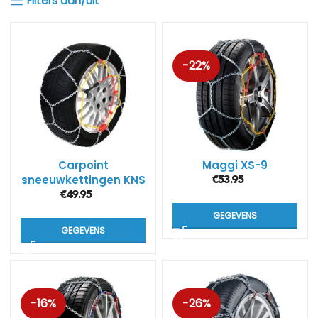
Filters aan/uit
-22%
Carpoint
Maggi XS-9
sneeuwkettingen KNS
€
53.95
(9mm)
€
49.95
GEGEVENS
GEGEVENS
-16%
-26%