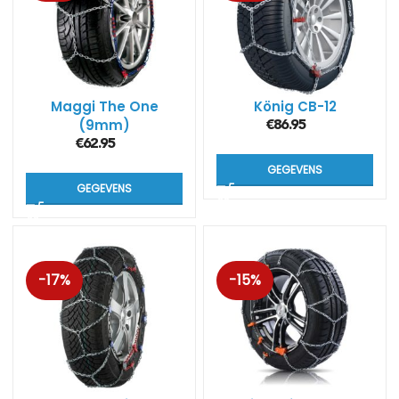
Maggi The One
König CB-12
(9mm)
€
86.95
€
62.95
GEGEVENS
GEGEVENS
-17%
-15%