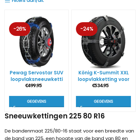
Filters aan/uit
-26%
-24%
Pewag Servostar SUV
König K-Summit XXL
loopvlaksneeuwketti
loopvlakketting voor
ngen RSC V
SUV’s
€
499.95
€
534.95
GEGEVENS
GEGEVENS
Sneeuwkettingen 225 80 R16
De bandenmaat 225/80-16 staat voor een breedte van
de band van 225, een hoogte van de band van 80 en