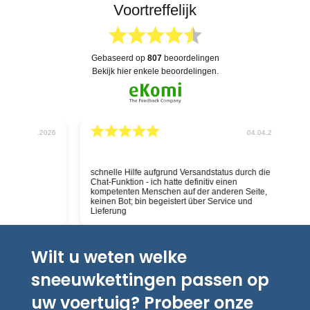
Voortreffelijk
gebaseerd op
807
beoordelingen
bekijk hier enkele beoordelingen.
026
04.04.2026
schnelle Hilfe aufgrund Versandstatus durch die
Deskundig
Chat-Funktion - ich hatte definitiv einen
kompetenten Menschen auf der anderen Seite,
keinen Bot; bin begeistert über Service und
Lieferung
Wilt u weten welke
sneeuwkettingen passen op
uw voertuig? Probeer onze