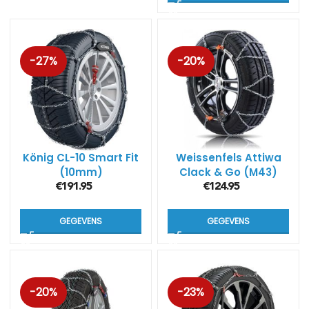
-27%
-20%
König CL-10 Smart Fit
Weissenfels Attiwa
(10mm)
Clack & Go (M43)
€
191.95
€
124.95
GEGEVENS
GEGEVENS
-20%
-23%