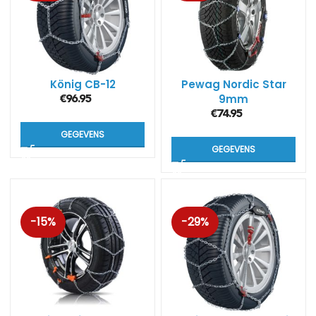
König CB-12
Pewag Nordic Star
9mm
€
96.95
€
74.95
GEGEVENS
GEGEVENS
-15%
-29%