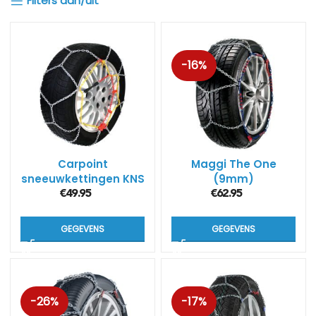
Filters aan/uit
-16%
Carpoint
Maggi The One
sneeuwkettingen KNS
(9mm)
(9mm)
€
49.95
€
62.95
GEGEVENS
GEGEVENS
-26%
-17%