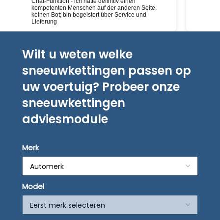
Chat-Funktion - ich hatte definitiv einen
kompetenten Menschen auf der anderen Seite,
keinen Bot; bin begeistert über Service und
Lieferung
Wilt u weten welke
sneeuwkettingen passen op
uw voertuig? Probeer onze
sneeuwkettingen
adviesmodule
Merk
Model