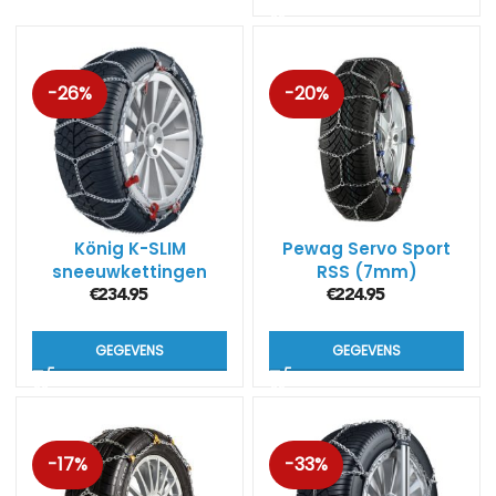
-26%
-20%
König K-SLIM
Pewag Servo Sport
sneeuwkettingen
RSS (7mm)
€
234.95
€
224.95
GEGEVENS
GEGEVENS
-17%
-33%