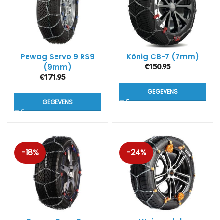
Pewag Servo 9 RS9
König CB-7 (7mm)
(9mm)
€
150.95
€
171.95
GEGEVENS
GEGEVENS
-18%
-24%