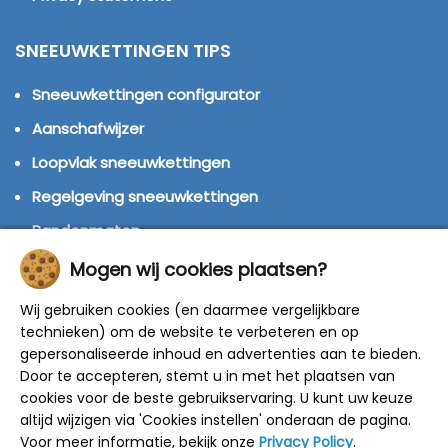
SNEEUWKETTINGEN TIPS
Sneeuwkettingen configurator
Aanschafwijzer
Loopvlak sneeuwkettingen
Regelgeving sneeuwkettingen
Bandenmaten
Montage handleidingen
Mogen wij cookies plaatsen?
Huren of kopen?
Wij gebruiken cookies (en daarmee vergelijkbare
Winterbanden
technieken) om de website te verbeteren en op
gepersonaliseerde inhoud en advertenties aan te bieden.
Door te accepteren, stemt u in met het plaatsen van
© 2014 - 2025 Sneeuwkettingen4u - Alle rechten
cookies voor de beste gebruikservaring. U kunt uw keuze
voorbehouden
altijd wijzigen via 'Cookies instellen' onderaan de pagina.
De getoonde adviesprijzen zijn door de fabrikant
bepaald.
Voor meer informatie, bekijk onze
Privacy Policy
.