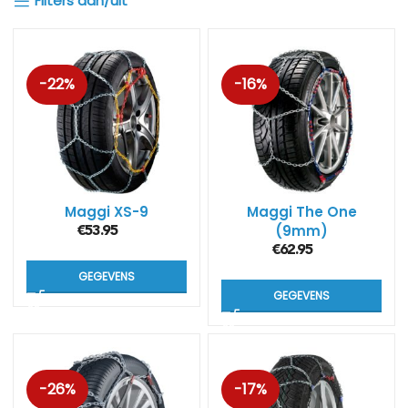
Filters aan/uit
-22%
-16%
Maggi XS-9
Maggi The One
(9mm)
€
53.95
€
62.95
GEGEVENS
GEGEVENS
-26%
-17%