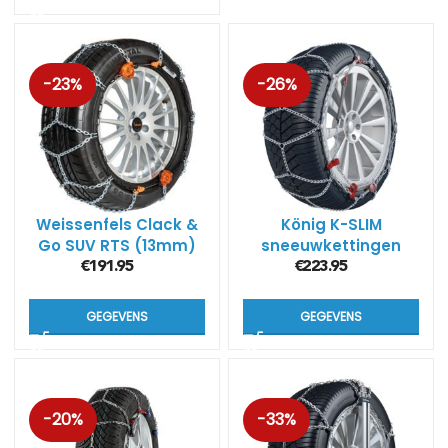
-23%
-26%
Weissenfels Clack &
König K-SLIM
Go SUV RTS (13mm)
sneeuwkettingen
€
191.95
€
223.95
GEGEVENS
GEGEVENS
-20%
-33%