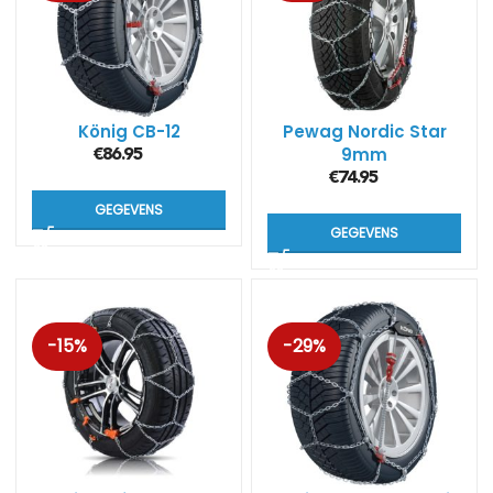
König CB-12
Pewag Nordic Star
9mm
€
86.95
€
74.95
GEGEVENS
GEGEVENS
-15%
-29%