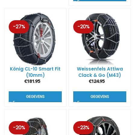
-27%
-20%
König CL-10 Smart Fit
Weissenfels Attiwa
(10mm)
Clack & Go (M43)
€
181.95
€
124.95
GEGEVENS
GEGEVENS
-20%
-23%