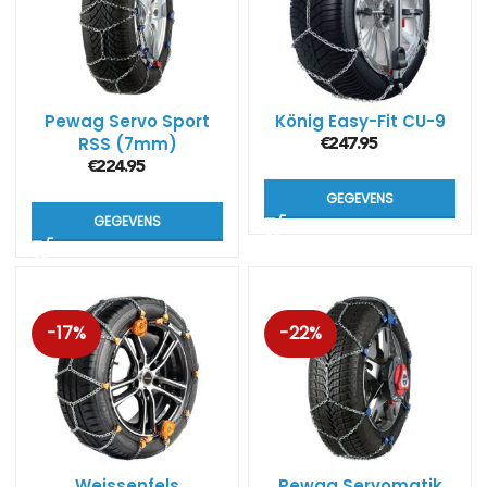
Pewag Servo Sport
König Easy-Fit CU-9
RSS (7mm)
€
247.95
€
224.95
GEGEVENS
GEGEVENS
-17%
-22%
Weissenfels
Pewag Servomatik