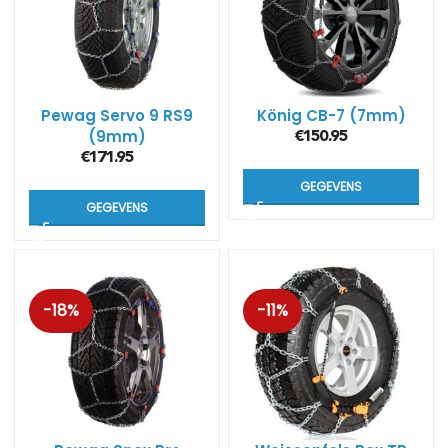
Pewag Servo 9 RS9
König CB-7 (7mm)
(9mm)
€
150.95
€
171.95
GEGEVENS
GEGEVENS
-18%
-11%