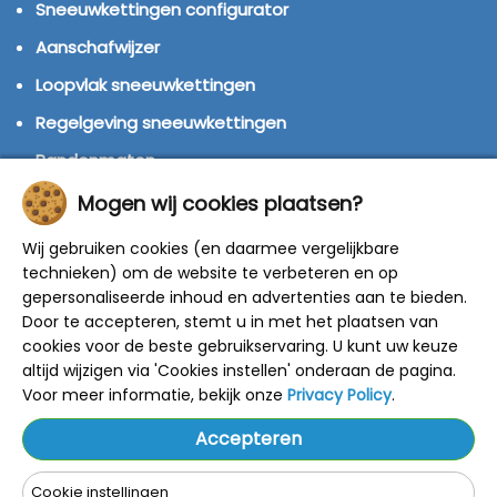
Sneeuwkettingen configurator
Aanschafwijzer
Loopvlak sneeuwkettingen
Regelgeving sneeuwkettingen
Bandenmaten
Montage handleidingen
Mogen wij cookies plaatsen?
Huren of kopen?
Wij gebruiken cookies (en daarmee vergelijkbare
Winterbanden
technieken) om de website te verbeteren en op
gepersonaliseerde inhoud en advertenties aan te bieden.
Door te accepteren, stemt u in met het plaatsen van
© 2014 - 2025 Sneeuwkettingen4u - Alle rechten
cookies voor de beste gebruikservaring. U kunt uw keuze
voorbehouden
altijd wijzigen via 'Cookies instellen' onderaan de pagina.
De getoonde adviesprijzen zijn door de fabrikant
bepaald.
Voor meer informatie, bekijk onze
Privacy Policy
.
Onze kortingen zijn gebaseerd op deze prijzen.
Alle prijzen zijn inclusief BTW en verzendkosten.
Accepteren
Cookie instellingen