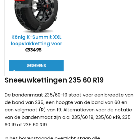
König K-Summit XXL
loopvlakketting voor
SUV’s
€
534.95
GEGEVENS
Sneeuwkettingen 235 60 R19
De bandenmaat 235/60-19 staat voor een breedte van
de band van 235, een hoogte van de band van 60 en
een velgmaat (R) van 19. Alternatieven voor de notatie
van de bandenmaat zijn o.a. 235/60 19, 235/60 R19, 235
60 19 of 235 60 R19.
In het bovenstaande overzicht staan alle