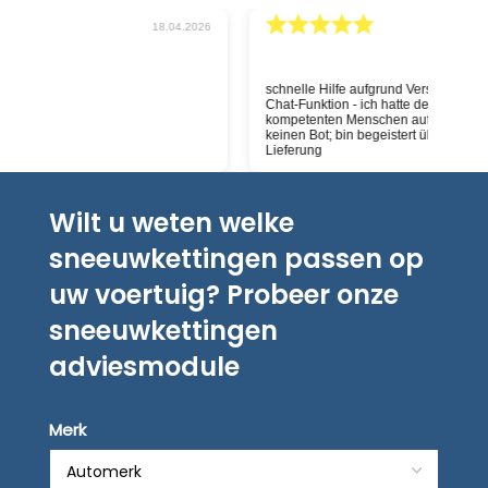
026
04.04.2026
schnelle Hilfe aufgrund Versandstatus durch die
Deskundig
Chat-Funktion - ich hatte definitiv einen
kompetenten Menschen auf der anderen Seite,
keinen Bot; bin begeistert über Service und
Lieferung
Wilt u weten welke
sneeuwkettingen passen op
uw voertuig? Probeer onze
sneeuwkettingen
adviesmodule
Merk