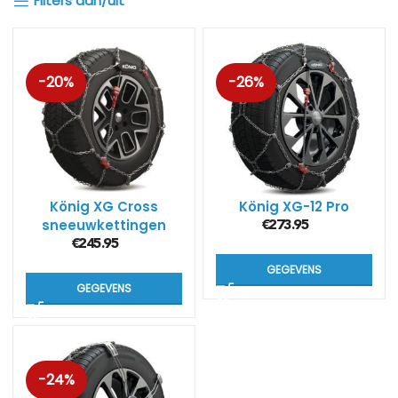
Filters aan/uit
-20%
-26%
König XG Cross
König XG-12 Pro
sneeuwkettingen
€
273.95
€
245.95
GEGEVENS
GEGEVENS
-24%