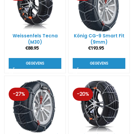
Weissenfels Tecna
König CG-9 Smart Fit
(M30)
(9mm)
€
88.95
€
193.95
GEGEVENS
GEGEVENS
-27%
-20%