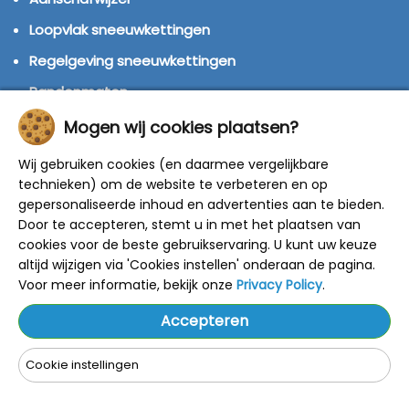
Loopvlak sneeuwkettingen
Regelgeving sneeuwkettingen
Bandenmaten
Montage handleidingen
Mogen wij cookies plaatsen?
Huren of kopen?
Wij gebruiken cookies (en daarmee vergelijkbare
Winterbanden
technieken) om de website te verbeteren en op
gepersonaliseerde inhoud en advertenties aan te bieden.
Door te accepteren, stemt u in met het plaatsen van
© 2014 - 2025 Sneeuwkettingen4u - Alle rechten
cookies voor de beste gebruikservaring. U kunt uw keuze
voorbehouden
altijd wijzigen via 'Cookies instellen' onderaan de pagina.
De getoonde adviesprijzen zijn door de fabrikant
bepaald.
Voor meer informatie, bekijk onze
Privacy Policy
.
Onze kortingen zijn gebaseerd op deze prijzen.
Alle prijzen zijn inclusief BTW en verzendkosten.
Accepteren
Cookie instellingen