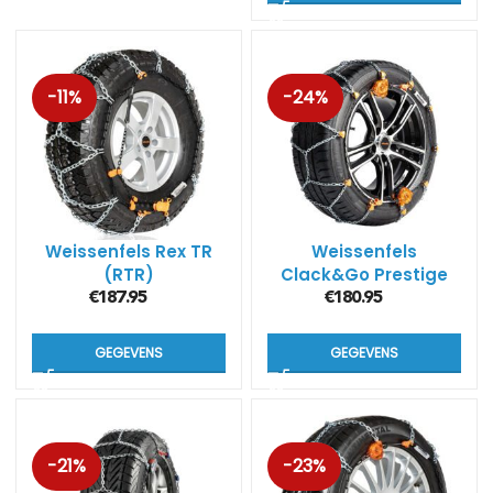
-11%
-24%
Weissenfels Rex TR
Weissenfels
(RTR)
Clack&Go Prestige
(M44)
€
187.95
€
180.95
GEGEVENS
GEGEVENS
-21%
-23%