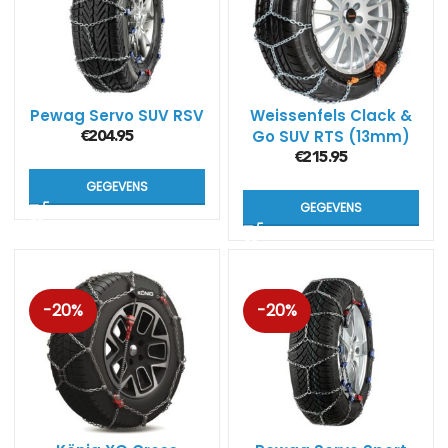
Pewag Servo SUV RSV
Weissenfels Clack &
Go SUV RTS (13mm)
€
204.95
€
215.95
GEGEVENS
GEGEVENS
-20%
-20%