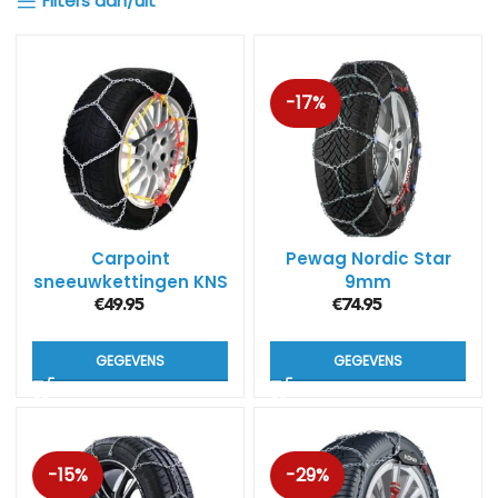
Filters aan/uit
-17%
Carpoint
Pewag Nordic Star
sneeuwkettingen KNS
9mm
(9mm)
€
49.95
€
74.95
GEGEVENS
GEGEVENS
-15%
-29%