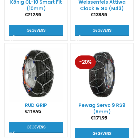
König CL-10 Smart Fit
Weissenfels Attiwa
(10mm)
Clack & Go (M43)
€
212.95
€
138.95
GEGEVENS
GEGEVENS
-20%
RUD GRIP
Pewag Servo 9 RS9
(9mm)
€
119.95
€
171.95
GEGEVENS
GEGEVENS