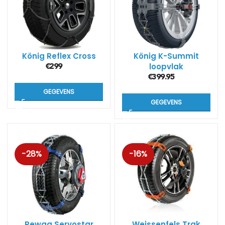
König Reflex Cross
König K-Summit
loopvlak
€
299
sneeuwkettingen
€
399.95
GEGEVENS
GEGEVENS
-28%
-16%
Pewag Servostar
Weissenfels Trak