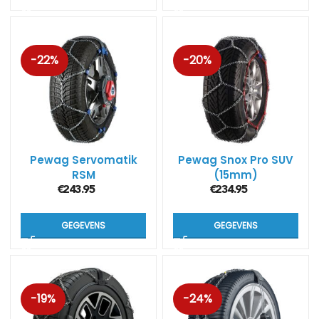
-22%
-20%
Pewag Servomatik
Pewag Snox Pro SUV
RSM
(15mm)
€
243.95
€
234.95
GEGEVENS
GEGEVENS
-19%
-24%