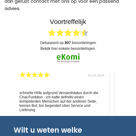
dan gerust contact met ons op voor een passend
advies.
Voortreffelijk
gebaseerd op
807
beoordelingen
bekijk hier enkele beoordelingen.
026
04.04.2026
schnelle Hilfe aufgrund Versandstatus durch die
Deskundig
Chat-Funktion - ich hatte definitiv einen
kompetenten Menschen auf der anderen Seite,
keinen Bot; bin begeistert über Service und
Lieferung
Wilt u weten welke