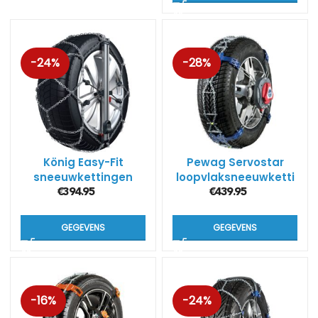
-24%
-28%
König Easy-Fit
Pewag Servostar
sneeuwkettingen
loopvlaksneeuwketti
voor SUV’s
ngen RSC
€
394.95
€
439.95
GEGEVENS
GEGEVENS
-16%
-24%