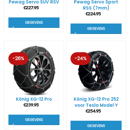
Pewag Servo SUV RSV
Pewag Servo Sport
RSS (7mm)
€
227.95
€
224.95
GEGEVENS
GEGEVENS
-26%
-24%
König XG-12 Pro
König XG-12 Pro 252
voor Tesla Model Y
€
239.95
€
254.95
GEGEVENS
GEGEVENS