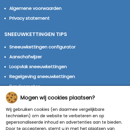
Algemene voorwaarden
Privacy statement
SNEEUWKETTINGEN TIPS
Sneeuwkettingen configurator
Aanschafwijzer
Loopvlak sneeuwkettingen
Regelgeving sneeuwkettingen
Bandenmaten
Montage handleidingen
Mogen wij cookies plaatsen?
Huren of kopen?
Wij gebruiken cookies (en daarmee vergelijkbare
Winterbanden
technieken) om de website te verbeteren en op
gepersonaliseerde inhoud en advertenties aan te bieden.
Door te accepteren, stemt u in met het plaatsen van