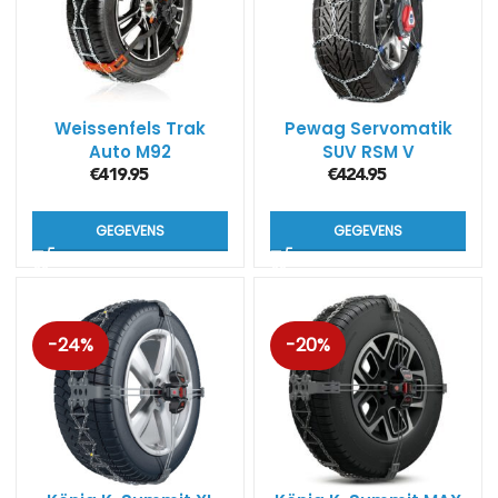
Weissenfels Trak
Pewag Servomatik
Auto M92
SUV RSM V
€
419.95
€
424.95
GEGEVENS
GEGEVENS
-24%
-20%