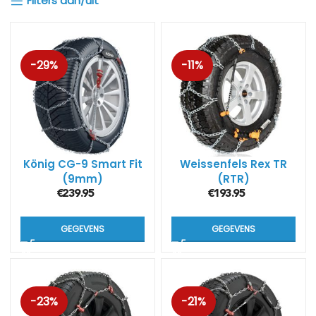
Filters aan/uit
-29%
-11%
König CG-9 Smart Fit
Weissenfels Rex TR
(9mm)
(RTR)
€
239.95
€
193.95
GEGEVENS
GEGEVENS
-23%
-21%