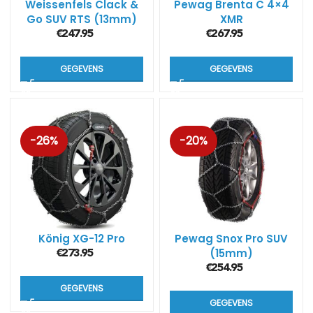
Weissenfels Clack &
Pewag Brenta C 4×4
Go SUV RTS (13mm)
XMR
sneeuwkettingen
€
247.95
€
267.95
GEGEVENS
GEGEVENS
-26%
-20%
König XG-12 Pro
Pewag Snox Pro SUV
(15mm)
€
273.95
€
254.95
GEGEVENS
GEGEVENS