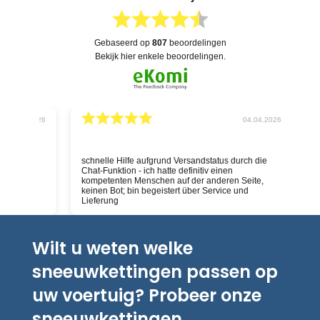
gebaseerd op
807
beoordelingen
bekijk hier enkele beoordelingen.
026
04.04.2026
schnelle Hilfe aufgrund Versandstatus durch die
Deskundig
Chat-Funktion - ich hatte definitiv einen
kompetenten Menschen auf der anderen Seite,
keinen Bot; bin begeistert über Service und
Lieferung
Wilt u weten welke
sneeuwkettingen passen op
uw voertuig? Probeer onze
sneeuwkettingen