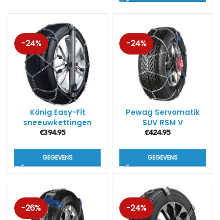
-24%
-24%
König Easy-Fit
Pewag Servomatik
sneeuwkettingen
SUV RSM V
voor SUV’s
€
394.95
€
424.95
GEGEVENS
GEGEVENS
-26%
-24%