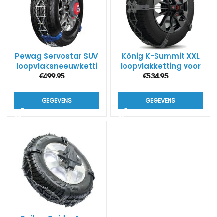
Pewag Servostar SUV
König K-Summit XXL
loopvlaksneeuwketti
loopvlakketting voor
ngen RSC V
SUV’s
€
499.95
€
534.95
GEGEVENS
GEGEVENS