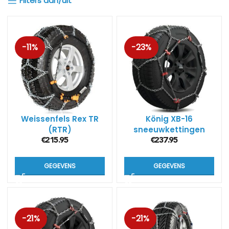
Filters aan/uit
-11%
-23%
Weissenfels Rex TR
König XB-16
(RTR)
sneeuwkettingen
(16mm) voor 4×4 en
€
215.95
€
237.95
SUV
GEGEVENS
GEGEVENS
-21%
-21%