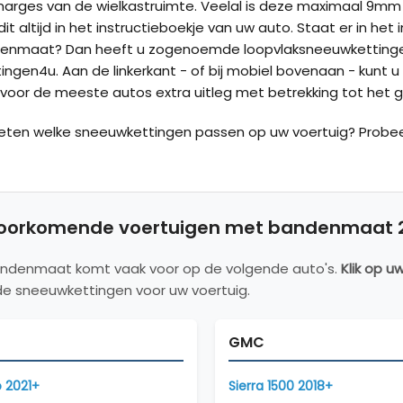
marges van de wielkastruimte. Veelal is deze maximaal 9m
it altijd in het instructieboekje van uw auto. Staat er in he
enmaat? Dan heeft u zogenoemde loopvlaksneeuwkettingen
ngen4u. Aan de linkerkant - of bij mobiel bovenaan - kunt u
oor de meeste autos extra uitleg met betrekking tot het g
weten welke sneeuwkettingen passen op uw voertuig? Probe
oorkomende voertuigen met bandenmaat 25
ndenmaat komt vaak voor op de volgende auto's.
Klik op u
e sneeuwkettingen voor uw voertuig.
GMC
 2021+
Sierra 1500 2018+