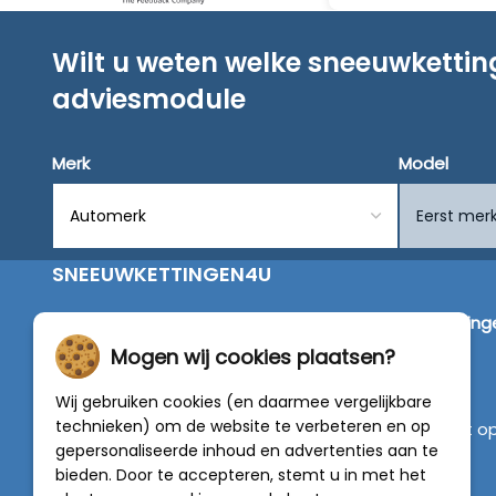
Wilt u weten welke sneeuwketti
adviesmodule
Merk
Model
SNEEUWKETTINGEN4U
Wij zijn dé specialist in de verkoop van
sneeuwketting
van alleen de beste merken zoals Pewag, König,
Mogen wij cookies plaatsen?
Weissenfels, Maggi en RÜD.
Wij gebruiken cookies (en daarmee vergelijkbare
technieken) om de website te verbeteren en op
Vragen of graag persoonlijk advies? Neem contact o
gepersonaliseerde inhoud en advertenties aan te
met onze experts :
0318 - 250030
bieden. Door te accepteren, stemt u in met het