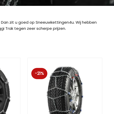
Dan zit u goed op Sneeuwkettingen4u. Wij hebben
i Trak tegen zeer scherpe prijzen.
-21%
ig CB-12
König CB-7 (7mm)
König CD
ig Easy-Fit CU-9
König Easy-Fit voor SUV’s
König K-SL