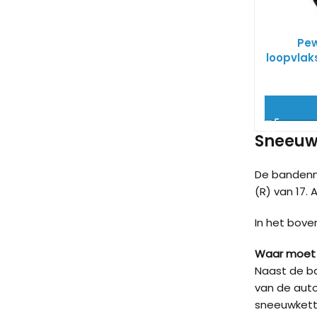
Pew
loopvlak
Sneeuwk
De bandenm
(R) van 17. 
In het bove
Waar moet 
Naast de ba
van de auto
sneeuwkett