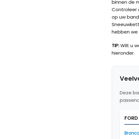
binnen de 
Controleer d
op uw band
Sneeuwketti
hebben we v
TIP:
Wilt u 
hieronder.
Veelv
Deze ba
passend
FORD
Bronco