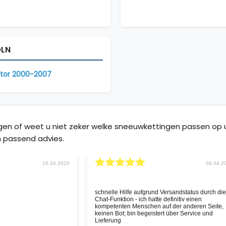
OLN
tor 2000-2007
agen of weet u niet zeker welke sneeuwkettingen passen o
 passend advies.
30.03.2026
11.03.2
snelle service, nu hopen
Goeie website, snelle service
n goed is