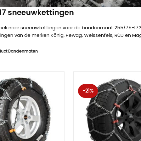
 17 sneeuwkettingen
zoek naar sneeuwkettingen voor de bandenmaat 255/75-17? 
ngen van de merken König, Pewag, Weissenfels, RÜD en Magg
duct Bandenmaten
-21%
Kön
Kön