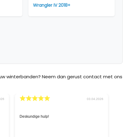
Wrangler IV 2018+
p uw winterbanden? Neem dan gerust contact met ons
026
02.03.2026
Snelle service en goede prijzen.
'Sneeuwket
zoeken naa
chatbox op 
levering i