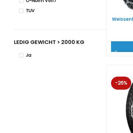
O-Norm V5117
TUV
Weissenf
LEDIG GEWICHT > 2000 KG
Ja
-26%