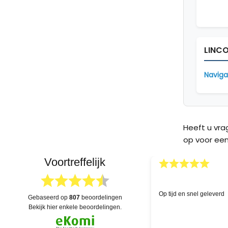
LINC
Naviga
Heeft u vr
op voor een
Voortreffelijk
03.04.2026
skundige hulp!
Uitgebreide voorraad en 
gebaseerd op
807
beoordelingen
dat alles na levering eve
bekijk hier enkele beoordelingen.