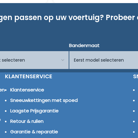
ngen passen op uw voertuig? Probeer
Bandenmaat
KLANTENSERVICE
S
en
Klantenservice
Sneeuwkettingen met spoed
Laagste Prijsgarantie
p
Retour & ruilen
Garantie & reparatie