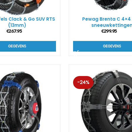
els Clack & Go SUV RTS
Pewag Brenta C 4×4
(13mm)
sneeuwkettinge
€
267.95
€
299.95
GEGEVENS
GEGEVENS
-24%