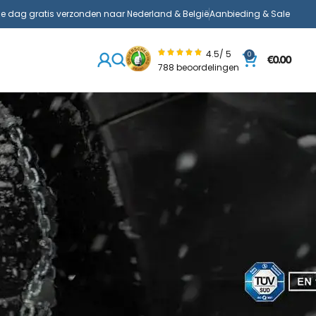
de dag gratis verzonden naar Nederland & België
Aanbieding & Sale
4.5/ 5
0
€
0.00
788 beoordelingen