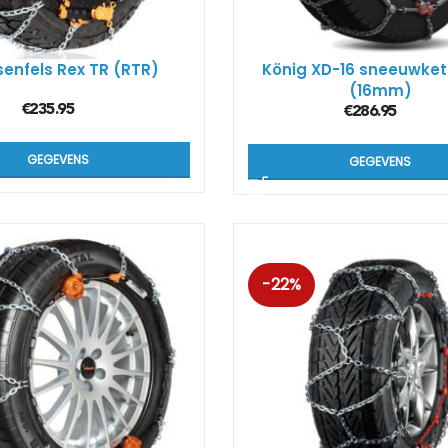
Kön
SUV
enfels Rex TR (RTR)
König XD-16 sneeuwket
(16mm)
€
235.95
€
286.95
Kön
4×4
GEGEVENS
GEGEVENS
Kön
Tes
-22%