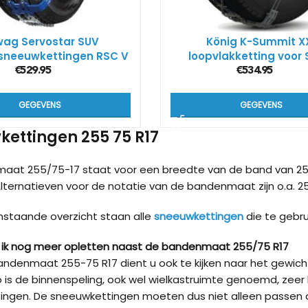
ag Servostar SUV
König K-Summit X
sneeuwkettingen RSC V
loopvlakketting voor 
€
529.95
€
534.95
GEGEVENS
GEGEVENS
ettingen 255 75 R17
aat 255/75-17 staat voor een breedte van de band van 25
Alternatieven voor de notatie van de bandenmaat zijn o.a. 25
nstaande overzicht staan alle
sneeuwkettingen
die te gebr
ik nog meer opletten naast de bandenmaat 255/75 R17
ndenmaat 255-75 R17 dient u ook te kijken naar het gewic
 is de binnenspeling, ook wel wielkastruimte genoemd, zeer 
ingen. De sneeuwkettingen moeten dus niet alleen passen