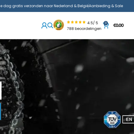
de dag gratis verzonden naar Nederland & België
Aanbieding & Sale
4.5/ 5
0
€
0.00
788 beoordelingen