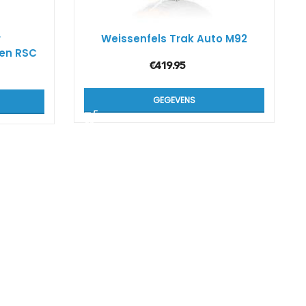
r
Weissenfels Trak Auto M92
gen RSC
€
419.95
GEGEVENS