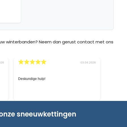
p uw winterbanden? Neem dan gerust contact met ons
026
02.03.2026
Snelle service en goede prijzen.
'Sneeuwket
zoeken naa
chatbox op 
levering i
 onze sneeuwkettingen