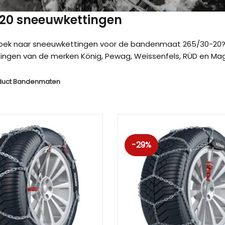
 20 sneeuwkettingen
zoek naar sneeuwkettingen voor de bandenmaat 265/30-20? 
ngen van de merken König, Pewag, Weissenfels, RÜD en Magg
duct Bandenmaten
-29%
Kön
Kön