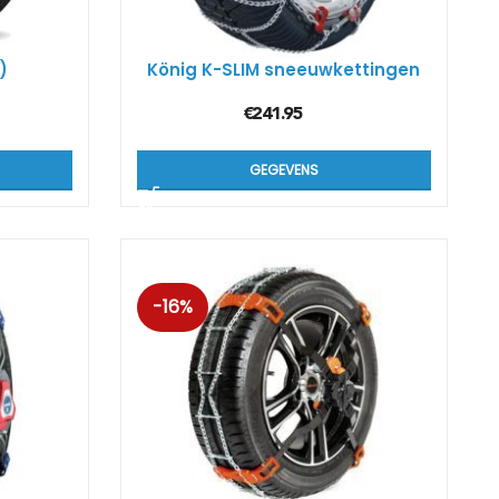
)
König K-SLIM sneeuwkettingen
€
241.95
GEGEVENS
-16%