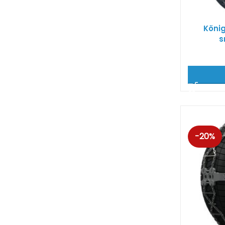
Köni
s
-20%