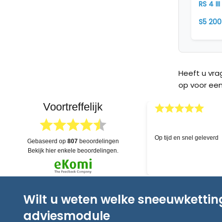
RS 4 II
S5 200
Heeft u vr
op voor een
Voortreffelijk
03.04.2026
skundige hulp!
Uitgebreide voorraad en 
gebaseerd op
807
beoordelingen
dat alles na levering eve
bekijk hier enkele beoordelingen.
Wilt u weten welke sneeuwketti
adviesmodule