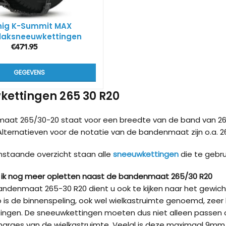
nig K-Summit MAX
laksneeuwkettingen
€
471.95
GEGEVENS
ettingen 265 30 R20
aat 265/30-20 staat voor een breedte van de band van 26
 Alternatieven voor de notatie van de bandenmaat zijn o.a. 26
nstaande overzicht staan alle
sneeuwkettingen
die te gebr
ik nog meer opletten naast de bandenmaat 265/30 R20
ndenmaat 265-30 R20 dient u ook te kijken naar het gewic
 is de binnenspeling, ook wel wielkastruimte genoemd, zeer 
ingen. De sneeuwkettingen moeten dus niet alleen passen
marges van de wielkastruimte. Veelal is deze maximaal 9m