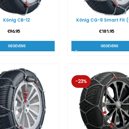
Kön
SUV
König CB-12
König CG-9 Smart Fit
€
96.95
€
181.95
Kön
4×4
GEGEVENS
GEGEVENS
Kön
Tes
-23%