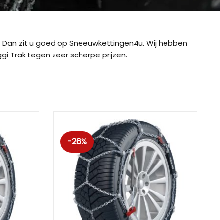
Dan zit u goed op Sneeuwkettingen4u. Wij hebben
i Trak tegen zeer scherpe prijzen.
-26%
ig CB-12
König CB-7 (7mm)
König CD
ig Easy-Fit CU-9
König Easy-Fit voor SUV’s
König K-SL