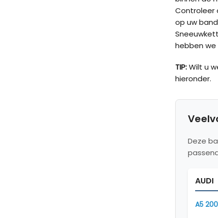
Controleer d
op uw band
Sneeuwketti
hebben we v
TIP:
Wilt u 
hieronder.
Veelv
Deze ba
passend
AUDI
A5 200