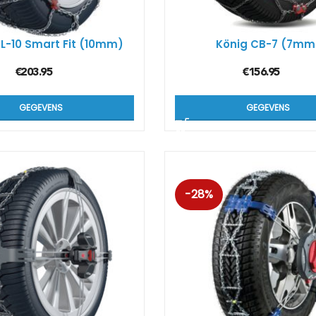
L-10 Smart Fit (10mm)
König CB-7 (7mm
€
203.95
€
156.95
GEGEVENS
GEGEVENS
-28%