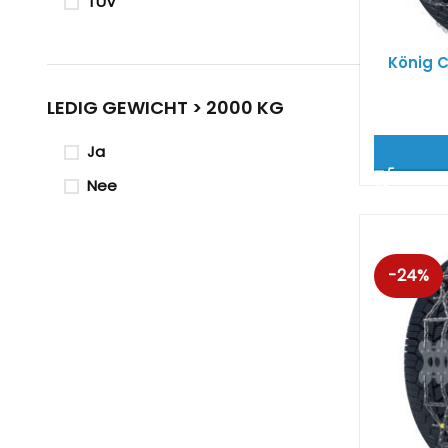
TUV
König C
LEDIG GEWICHT > 2000 KG
Ja
Nee
-24%