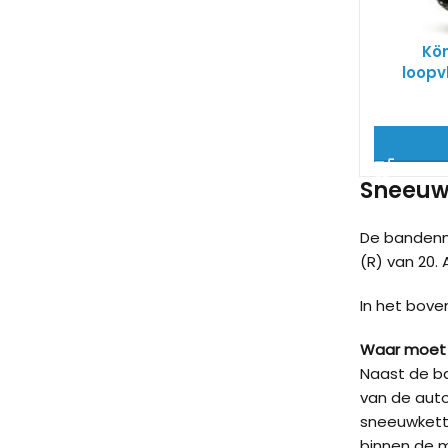
Kö
loopv
Sneeuwk
De bandenm
(R) van 20.
In het bove
Waar moet 
Naast de ba
van de auto
sneeuwkett
binnen de 