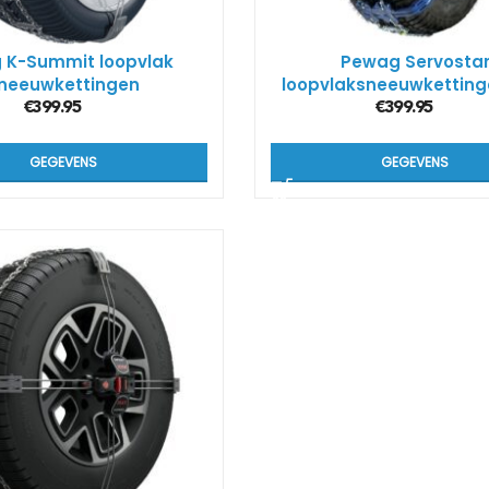
g K-Summit loopvlak
Pewag Servosta
neeuwkettingen
loopvlaksneeuwkettin
€
399.95
€
399.95
GEGEVENS
GEGEVENS