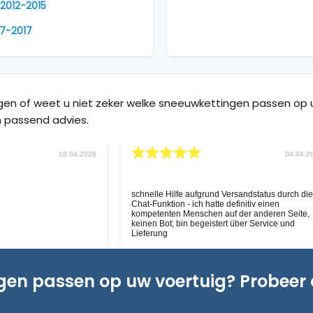
I 2012-2015
7-2017
agen of weet u niet zeker welke sneeuwkettingen passen o
 passend advies.
30.03.2026
11.03.2
snelle service, nu hopen
Goeie website, snelle service
n goed is
ngen passen op uw voertuig? Probeer