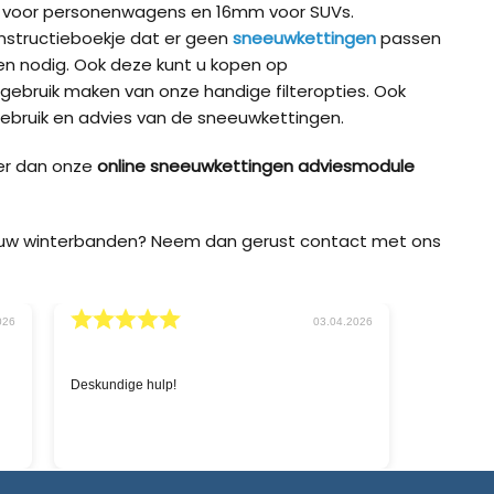
m voor personenwagens en 16mm voor SUVs.
t instructieboekje dat er geen
sneeuwkettingen
passen
 nodig. Ook deze kunt u kopen op
 gebruik maken van onze handige filteropties. Ook
ebruik en advies van de sneeuwkettingen.
er dan onze
online sneeuwkettingen adviesmodule
p uw winterbanden? Neem dan gerust contact met ons
2026
02.03.2026
Snelle service en goede prijzen.
'Sneeuwke
zoeken na
chatbox o
levering 