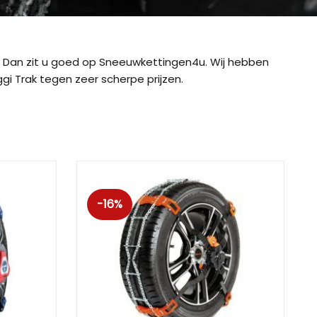
Dan zit u goed op Sneeuwkettingen4u. Wij hebben
i Trak tegen zeer scherpe prijzen.
-16%
ig CB-12
König CB-7 (7mm)
König CD
ig Easy-Fit CU-9
König Easy-Fit voor SUV’s
König K-SL