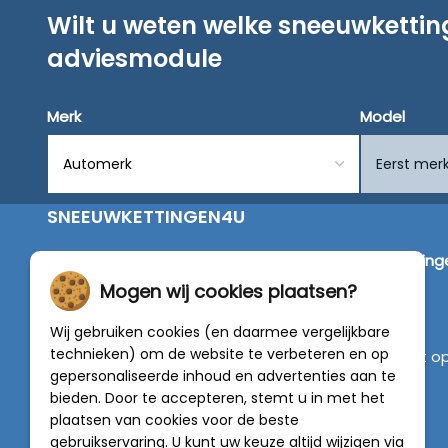
Wilt u weten welke sneeuwketti
adviesmodule
Merk
Model
SNEEUWKETTINGEN4U
Wij zijn dé specialist in de verkoop van
sneeuwketting
van alleen de beste merken zoals Pewag, König,
Mogen wij cookies plaatsen?
Weissenfels, Maggi en RÜD.
Wij gebruiken cookies (en daarmee vergelijkbare
technieken) om de website te verbeteren en op
Vragen of graag persoonlijk advies? Neem contact o
gepersonaliseerde inhoud en advertenties aan te
met onze experts :
0318 - 250030
bieden. Door te accepteren, stemt u in met het
plaatsen van cookies voor de beste
4.5 van 5
gebruikservaring. U kunt uw keuze altijd wijzigen via
van
788 beoordelingen