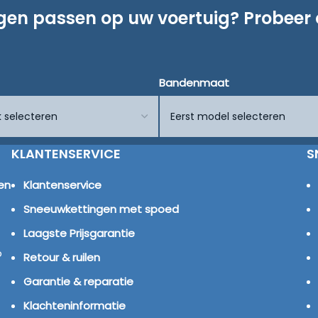
ngen passen op uw voertuig? Probeer
Bandenmaat
KLANTENSERVICE
S
en
Klantenservice
Sneeuwkettingen met spoed
Laagste Prijsgarantie
p
Retour & ruilen
Garantie & reparatie
Klachteninformatie