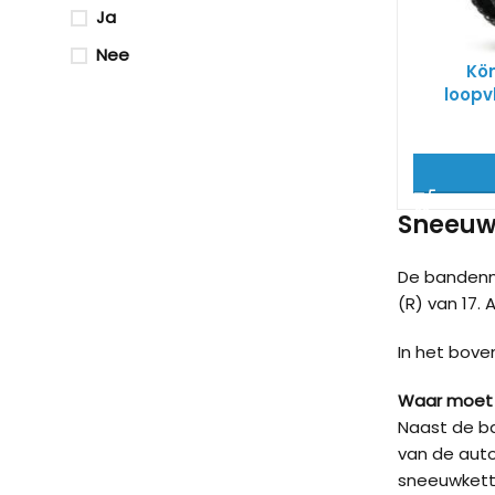
Ja
Nee
Kö
loopv
Sneeuwk
De bandenm
(R) van 17. 
In het bove
Waar moet 
Naast de ba
van de auto
sneeuwkett