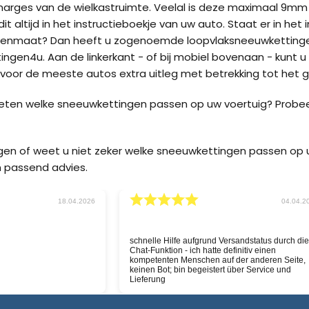
marges van de wielkastruimte. Veelal is deze maximaal 9m
it altijd in het instructieboekje van uw auto. Staat er in he
enmaat? Dan heeft u zogenoemde loopvlaksneeuwkettingen
ngen4u. Aan de linkerkant - of bij mobiel bovenaan - kunt u
oor de meeste autos extra uitleg met betrekking tot het g
weten welke sneeuwkettingen passen op uw voertuig? Probe
agen of weet u niet zeker welke sneeuwkettingen passen o
 passend advies.
30.03.2026
11.03.
 snelle service, nu hopen
Goeie website, snelle service
ven goed is