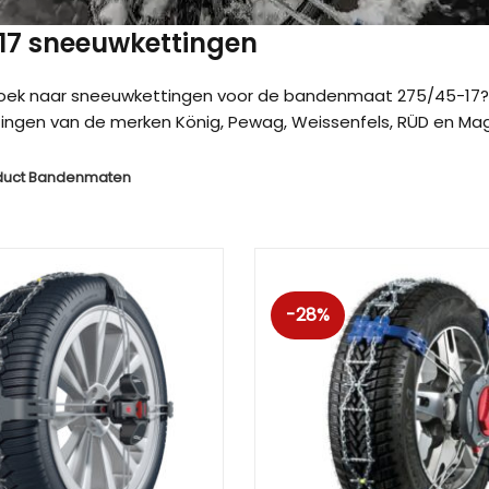
 17 sneeuwkettingen
zoek naar sneeuwkettingen voor de bandenmaat 275/45-17? 
ngen van de merken König, Pewag, Weissenfels, RÜD en Magg
duct Bandenmaten
-28%
Kön
Kön