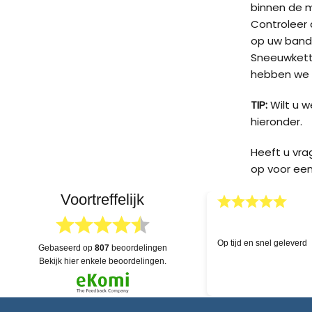
binnen de 
Controleer d
op uw band
Sneeuwketti
hebben we v
TIP:
Wilt u 
hieronder.
Heeft u vr
op voor een
Voortreffelijk
03.04.2026
Deskundige hulp!
Uitgebreide voorraad en
gebaseerd op
807
beoordelingen
dat alles na levering e
bekijk hier enkele beoordelingen.