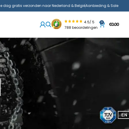
de dag gratis verzonden naar Nederland & België
Aanbieding & Sale
4.5/ 5
0
€
0.00
788 beoordelingen