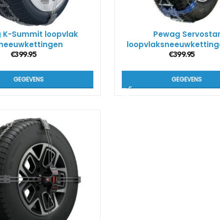
Kön
SUV
g K-Summit loopvlak
Pewag Servosta
neeuwkettingen
loopvlaksneeuwkettin
€
399.95
€
399.95
Kön
4×4
GEGEVENS
GEGEVENS
Kön
Tes