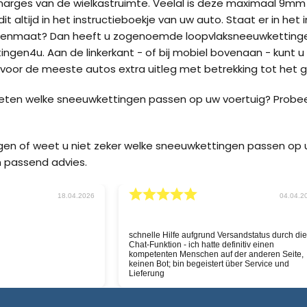
marges van de wielkastruimte. Veelal is deze maximaal 9m
it altijd in het instructieboekje van uw auto. Staat er in he
enmaat? Dan heeft u zogenoemde loopvlaksneeuwkettingen
ngen4u. Aan de linkerkant - of bij mobiel bovenaan - kunt u
oor de meeste autos extra uitleg met betrekking tot het g
weten welke sneeuwkettingen passen op uw voertuig? Probe
agen of weet u niet zeker welke sneeuwkettingen passen o
 passend advies.
30.03.2026
11.03.2
snelle service, nu hopen
Goeie website, snelle service
n goed is