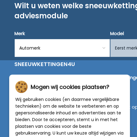
Wilt u weten welke sneeuwketti
adviesmodule
Merk
Model
SNEEUWKETTINGEN4U
Wij zijn dé specialist in de verkoop van
sneeuwketting
van alleen de beste merken zoals Pewag, König,
Mogen wij cookies plaatsen?
Weissenfels, Maggi en RÜD.
Wij gebruiken cookies (en daarmee vergelijkbare
technieken) om de website te verbeteren en op
Vragen of graag persoonlijk advies? Neem contact o
gepersonaliseerde inhoud en advertenties aan te
met onze experts :
0318 - 250030
bieden. Door te accepteren, stemt u in met het
plaatsen van cookies voor de beste
4.5 van 5
gebruikservaring. U kunt uw keuze altijd wijzigen via
van
788 beoordelingen