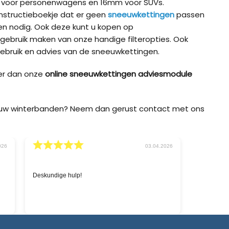
m voor personenwagens en 16mm voor SUVs.
t instructieboekje dat er geen
sneeuwkettingen
passen
 nodig. Ook deze kunt u kopen op
 gebruik maken van onze handige filteropties. Ook
ebruik en advies van de sneeuwkettingen.
er dan onze
online sneeuwkettingen adviesmodule
p uw winterbanden? Neem dan gerust contact met ons
026
02.03.2026
Snelle service en goede prijzen.
'Sneeuwket
zoeken naa
chatbox op 
levering i