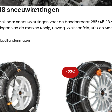
 18 sneeuwkettingen
zoek naar sneeuwkettingen voor de bandenmaat 285/45-18? 
ngen van de merken König, Pewag, Weissenfels, RÜD en Magg
duct Bandenmaten
-23%
Kön
Kön