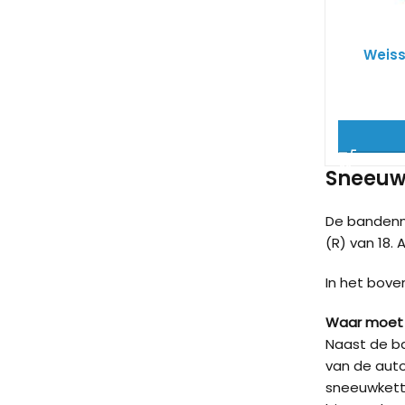
Weiss
Sneeuwk
De bandenm
(R) van 18. 
In het bove
Waar moet 
Naast de ba
van de auto
sneeuwkett