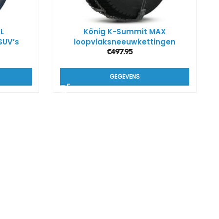
L
König K-Summit MAX
SUV’s
loopvlaksneeuwkettingen
€
497.95
GEGEVENS