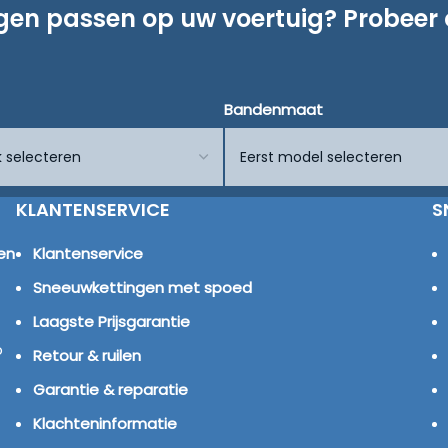
ngen passen op uw voertuig? Probeer
Bandenmaat
KLANTENSERVICE
S
en
Klantenservice
Sneeuwkettingen met spoed
Laagste Prijsgarantie
p
Retour & ruilen
Garantie & reparatie
Klachteninformatie