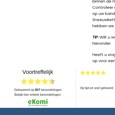
binnen de 
Controleer d
op uw band
Sneeuwketti
hebben we v
TIP:
Wilt u 
hieronder.
Heeft u vr
op voor een
Voortreffelijk
03.04.2026
skundige hulp!
Uitgebreide voorraad en 
gebaseerd op
807
beoordelingen
dat alles na levering eve
bekijk hier enkele beoordelingen.