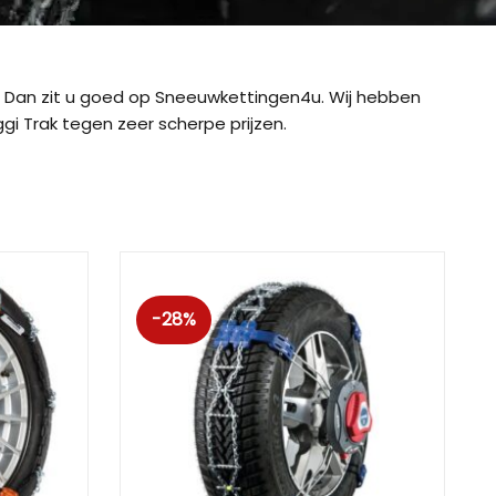
Dan zit u goed op Sneeuwkettingen4u. Wij hebben
i Trak tegen zeer scherpe prijzen.
-28%
ig CB-12
König CB-7 (7mm)
König CD
ig Easy-Fit CU-9
König Easy-Fit voor SUV’s
König K-SL