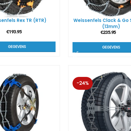
Kön
SUV
enfels Rex TR (RTR)
Weissenfels Clack & Go
(13mm)
€
193.95
€
235.95
Kön
4×4
GEGEVENS
GEGEVENS
Kön
Tes
-24%