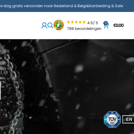
de dag gratis verzonden naar Nederland & België
Aanbieding & Sale
4.5/ 5
0
€
0.00
788 beoordelingen