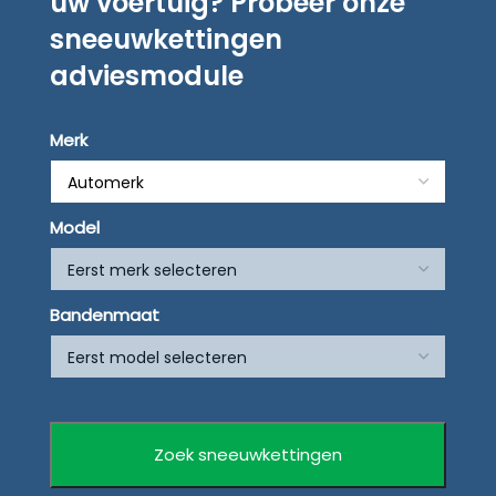
uw voertuig? Probeer onze
sneeuwkettingen
adviesmodule
Merk
Model
Bandenmaat