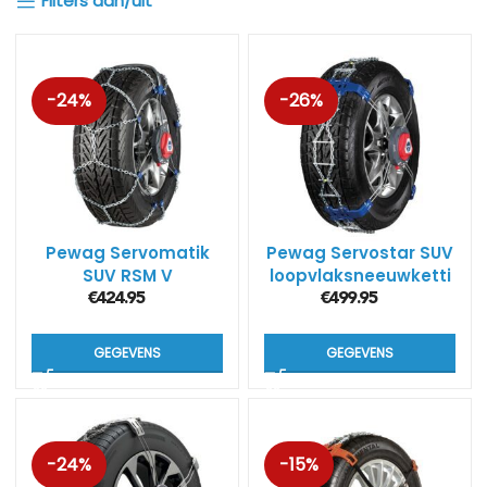
Filters aan/uit
-24%
-26%
Pewag Servomatik
Pewag Servostar SUV
SUV RSM V
loopvlaksneeuwketti
ngen RSC V
€
424.95
€
499.95
GEGEVENS
GEGEVENS
-24%
-15%