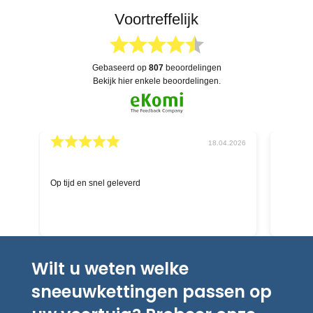
Voortreffelijk
gebaseerd op
807
beoordelingen
bekijk hier enkele beoordelingen.
026
04.04.2026
schnelle Hilfe aufgrund Versandstatus durch die
Deskundig
Chat-Funktion - ich hatte definitiv einen
kompetenten Menschen auf der anderen Seite,
keinen Bot; bin begeistert über Service und
Lieferung
Wilt u weten welke
sneeuwkettingen passen op