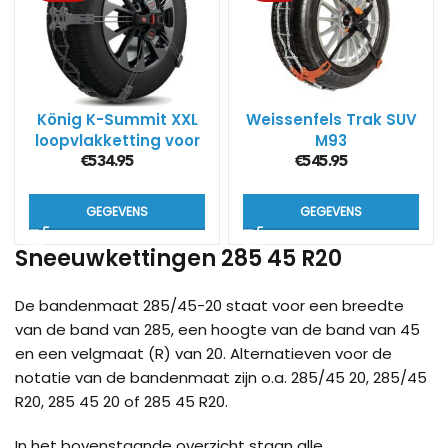
König K-Summit XXL
Weissenfels Trak SUV
loopvlakketting voor
M93
SUV’s
€
534.95
€
545.95
GEGEVENS
GEGEVENS
Sneeuwkettingen 285 45 R20
De bandenmaat 285/45-20 staat voor een breedte
van de band van 285, een hoogte van de band van 45
en een velgmaat (R) van 20. Alternatieven voor de
notatie van de bandenmaat zijn o.a. 285/45 20, 285/45
R20, 285 45 20 of 285 45 R20.
In het bovenstaande overzicht staan alle