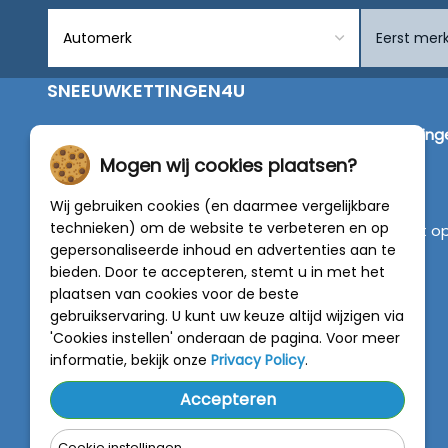
SNEEUWKETTINGEN4U
Wij zijn dé specialist in de verkoop van
sneeuwketting
van alleen de beste merken zoals Pewag, König,
Mogen wij cookies plaatsen?
Weissenfels, Maggi en RÜD.
Wij gebruiken cookies (en daarmee vergelijkbare
technieken) om de website te verbeteren en op
Vragen of graag persoonlijk advies? Neem contact o
gepersonaliseerde inhoud en advertenties aan te
met onze experts :
0318 - 250030
bieden. Door te accepteren, stemt u in met het
plaatsen van cookies voor de beste
4.5 van 5
gebruikservaring. U kunt uw keuze altijd wijzigen via
van
788 beoordelingen
'Cookies instellen' onderaan de pagina. Voor meer
informatie, bekijk onze
Privacy Policy
.
Accepteren
Cookie instellingen