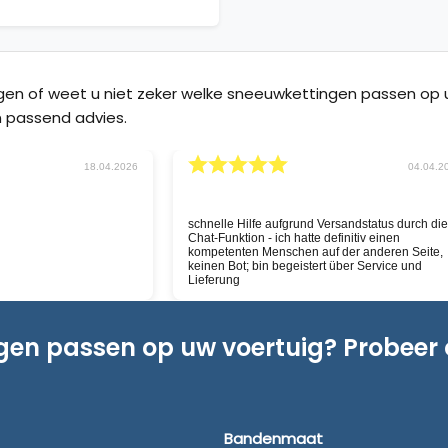
agen of weet u niet zeker welke sneeuwkettingen passen o
 passend advies.
30.03.2026
rraad en snelle service, nu hopen
Goeie website, snelle service
ering even goed is
ngen passen op uw voertuig? Probeer
Bandenmaat