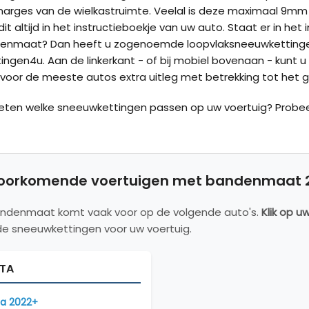
marges van de wielkastruimte. Veelal is deze maximaal 9m
it altijd in het instructieboekje van uw auto. Staat er in he
enmaat? Dan heeft u zogenoemde loopvlaksneeuwkettingen
ngen4u. Aan de linkerkant - of bij mobiel bovenaan - kunt u
oor de meeste autos extra uitleg met betrekking tot het g
weten welke sneeuwkettingen passen op uw voertuig? Probe
oorkomende voertuigen met bandenmaat 28
ndenmaat komt vaak voor op de volgende auto's.
Klik op u
e sneeuwkettingen voor uw voertuig.
TA
a 2022+