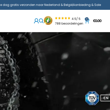
de dag gratis verzonden naar Nederland & België
Aanbieding & Sale
4.5/ 5
0
€
0.00
788 beoordelingen