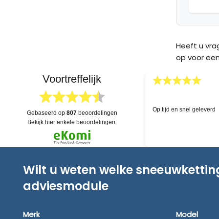
Heeft u vr
op voor een
Voortreffelijk
03.04.2026
Deskundige hulp!
Uitgebreide voo
gebaseerd op
807
beoordelingen
dat alles na lev
bekijk hier enkele beoordelingen.
Wilt u weten welke sneeuwketti
adviesmodule
Merk
Model