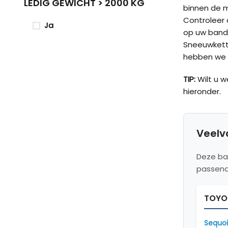
LEDIG GEWICHT > 2000 KG
binnen de 
Controleer d
Ja
op uw band
Sneeuwketti
hebben we v
TIP:
Wilt u 
hieronder.
Veelv
Deze ba
passend
TOYO
Sequoi