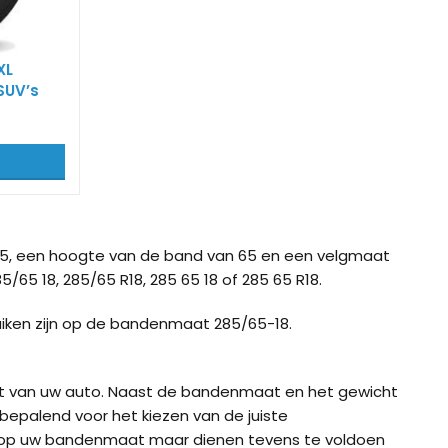
ig K-Summit XL voor
König K-Summit XXL voor
König K-S
’s
SUV’s
bussen / 
XL
SUV’s
ig XB-16 (16mm) voor
König XD-16 Pro
König XD-
 en SUV
ig XG-12 Pro 252 voor
la Model Y
5, een hoogte van de band van 65 en een velgmaat
/65 18, 285/65 R18, 285 65 18 of 285 65 R18.
uiken zijn op de bandenmaat 285/65-18.
ht van uw auto. Naast de bandenmaat en het gewicht
bepalend voor het kiezen van de juiste
 op uw bandenmaat maar dienen tevens te voldoen