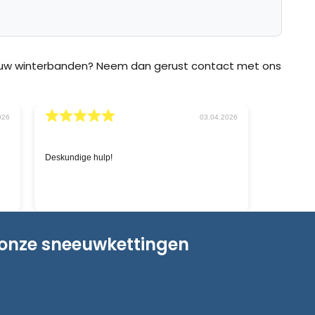
p uw winterbanden? Neem dan gerust contact met ons
11.03.2026
02.03.2026
Snelle service en goede prijzen.
'
zo
ch
le
 onze sneeuwkettingen