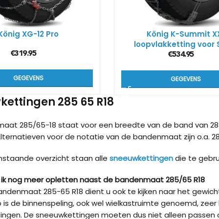
Kön
SUV
König XG-12 Pro
König K-Summit X
loopvlakketting voor 
€
319.95
€
534.95
Kön
4×4
GEGEVENS
GEGEVENS
Kön
ettingen 285 65 R18
Tes
aat 285/65-18 staat voor een breedte van de band van 28
Alternatieven voor de notatie van de bandenmaat zijn o.a. 285
nstaande overzicht staan alle
sneeuwkettingen
die te gebr
ik nog meer opletten naast de bandenmaat 285/65 R18
ndenmaat 285-65 R18 dient u ook te kijken naar het gewic
 is de binnenspeling, ook wel wielkastruimte genoemd, zeer 
ingen. De sneeuwkettingen moeten dus niet alleen passen