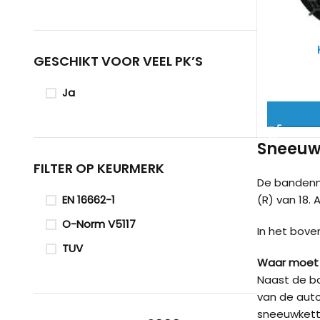
GESCHIKT VOOR VEEL PK’S
Ja
Sneeuwk
FILTER OP KEURMERK
De bandenm
(R) van 18. 
EN 16662-1
O-Norm V5117
In het bove
TUV
Waar moet 
Naast de ba
van de auto
sneeuwkett