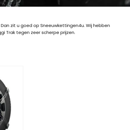
Dan zit u goed op Sneeuwkettingen4u. Wij hebben
i Trak tegen zeer scherpe prijzen.
ig CB-12
König CB-7 (7mm)
König CD
ig Easy-Fit CU-9
König Easy-Fit voor SUV’s
König K-SL