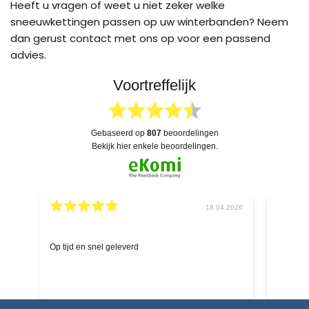
Heeft u vragen of weet u niet zeker welke
sneeuwkettingen passen op uw winterbanden? Neem
dan gerust contact met ons op voor een passend
advies.
Voortreffelijk
gebaseerd op
807
beoordelingen
bekijk hier enkele beoordelingen.
026
04.04.2026
schnelle Hilfe aufgrund Versandstatus durch die
Deskundig
Chat-Funktion - ich hatte definitiv einen
kompetenten Menschen auf der anderen Seite,
keinen Bot; bin begeistert über Service und
Lieferung