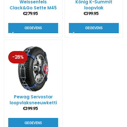
Weissenfels
König K-Summit
Clack&Go Sette M45
loopvlak
(7mm)
sneeuwkettingen
€
279.95
€
399.95
GEGEVENS
GEGEVENS
-28%
Pewag Servostar
loopvlaksneeuwketti
ngen RSC
€
399.95
GEGEVENS