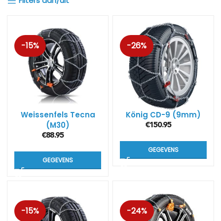
Filters aan/uit
-15%
-26%
Weissenfels Tecna
König CD-9 (9mm)
(M30)
€
150.95
€
88.95
GEGEVENS
GEGEVENS
-15%
-24%