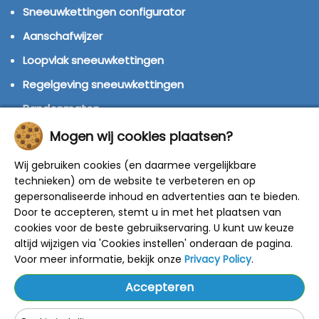
Sneeuwkettingen configurator
Aanschafwijzer
Loopvlak sneeuwkettingen
Regelgeving sneeuwkettingen
Bandenmaten
Montage handleidingen
Mogen wij cookies plaatsen?
Huren of kopen?
Wij gebruiken cookies (en daarmee vergelijkbare
Winterbanden
technieken) om de website te verbeteren en op
gepersonaliseerde inhoud en advertenties aan te bieden.
Door te accepteren, stemt u in met het plaatsen van
© 2014 - 2025 Sneeuwkettingen4u - Alle rechten
cookies voor de beste gebruikservaring. U kunt uw keuze
voorbehouden
altijd wijzigen via 'Cookies instellen' onderaan de pagina.
De getoonde adviesprijzen zijn door de fabrikant
bepaald.
Voor meer informatie, bekijk onze
Privacy Policy
.
Onze kortingen zijn gebaseerd op deze prijzen.
Alle prijzen zijn inclusief BTW en verzendkosten.
Accepteren