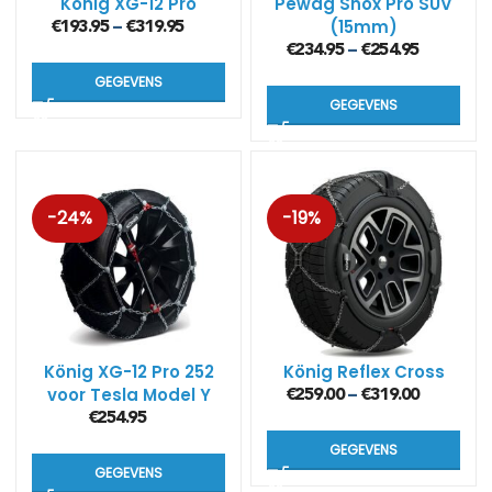
König XG-12 Pro
Pewag Snox Pro SUV
(15mm)
€
193.95
€
319.95
–
€
234.95
€
254.95
–
GEGEVENS
GEGEVENS
-24%
-19%
König XG-12 Pro 252
König Reflex Cross
voor Tesla Model Y
€
259.00
€
319.00
–
€
254.95
GEGEVENS
GEGEVENS