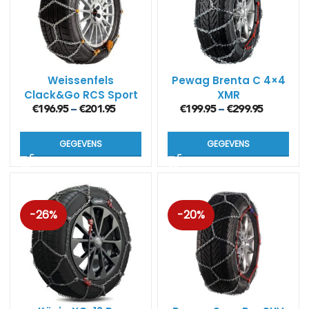
Weissenfels
Pewag Brenta C 4×4
Clack&Go RCS Sport
XMR
(12mm)
sneeuwkettingen
€
196.95
€
201.95
€
199.95
€
299.95
–
–
GEGEVENS
GEGEVENS
-26%
-20%