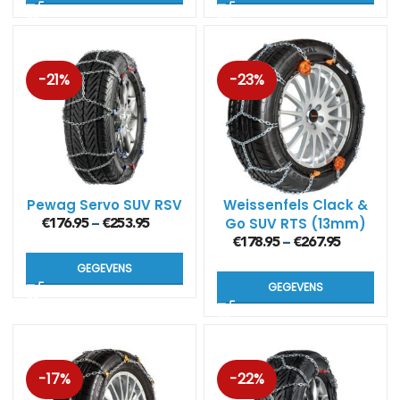
-21%
-23%
Pewag Servo SUV RSV
Weissenfels Clack &
Go SUV RTS (13mm)
€
176.95
€
253.95
–
€
178.95
€
267.95
–
GEGEVENS
GEGEVENS
-17%
-22%