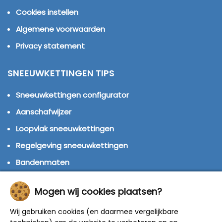
Cookies instellen
Algemene voorwaarden
Privacy statement
SNEEUWKETTINGEN TIPS
Sneeuwkettingen configurator
Aanschafwijzer
Loopvlak sneeuwkettingen
Regelgeving sneeuwkettingen
Bandenmaten
Montage handleidingen
Mogen wij cookies plaatsen?
Huren of kopen?
Wij gebruiken cookies (en daarmee vergelijkbare
Winterbanden