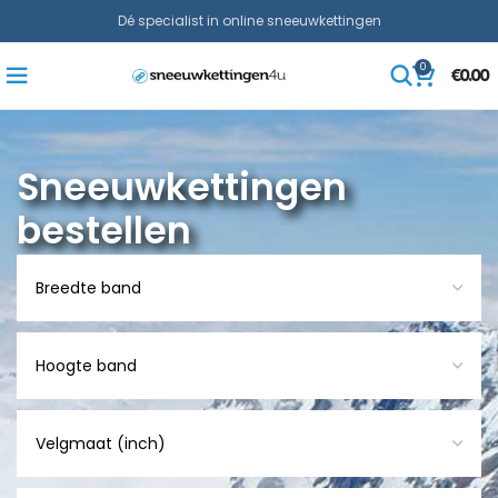
Dé specialist in online sneeuwkettingen
0
€
0.00
Sneeuwkettingen
bestellen