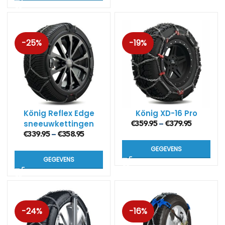
-25%
-19%
König Reflex Edge
König XD-16 Pro
sneeuwkettingen
€
359.95
€
379.95
–
(7mm)
€
339.95
€
358.95
–
GEGEVENS
GEGEVENS
-24%
-16%