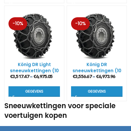
-10%
-10%
König DR Light
König DR
sneeuwkettingen (10
sneeuwkettingen (10
mm)
mm)
€
3,517.47
€
6,975.05
€
3,556.67
€
6,973.96
–
–
GEGEVENS
GEGEVENS
Sneeuwkettingen voor speciale
voertuigen kopen
SNEEUWKETTINGEN4U