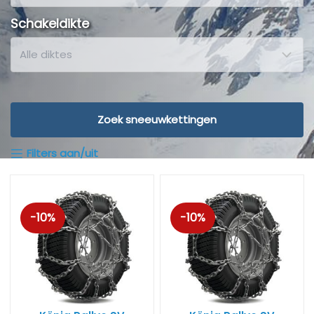
Schakeldikte
Zoek sneeuwkettingen
Filters aan/uit
-10%
-10%