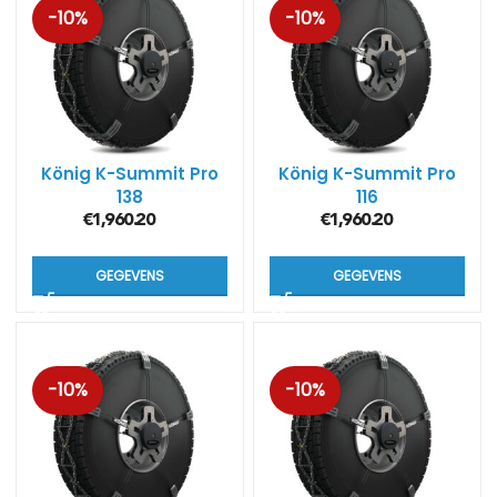
-10%
-10%
König K-Summit Pro
König K-Summit Pro
138
116
€
1,960.20
€
1,960.20
GEGEVENS
GEGEVENS
-10%
-10%