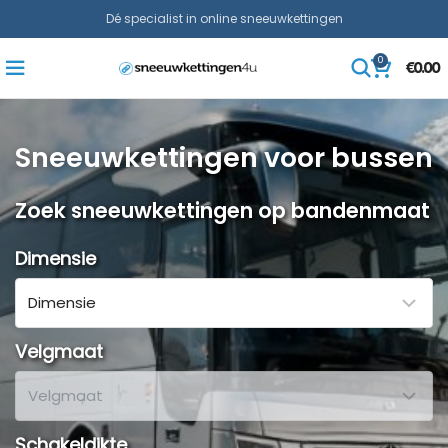
Dé specialist in online sneeuwkettingen
0
€
0.00
Sneeuwkettingen voor bussen
Zoek sneeuwkettingen op bandenmaat
Dimensie
Velgmaat
Schakeldikte