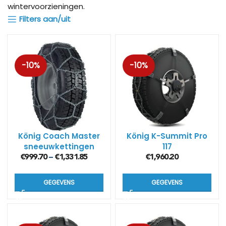
wintervoorzieningen.
Filters aan/uit
-10%
-10%
König Coach Master
König K-Summit Pro
sneeuwkettingen
117
voor tourbussen (6
€
999.70
€
1,331.85
€
1,960.20
–
mm)
GEGEVENS
GEGEVENS