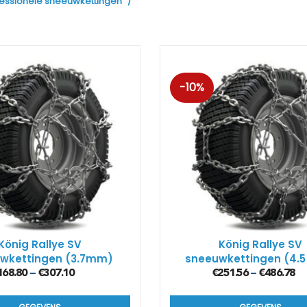
fessionele sneeuwkettingen
-10%
Kön
König Rallye SV
König Rallye SV
wkettingen (3.7mm)
sneeuwkettingen (4.
168.80
€
307.10
€
251.56
€
486.78
–
–
Kön