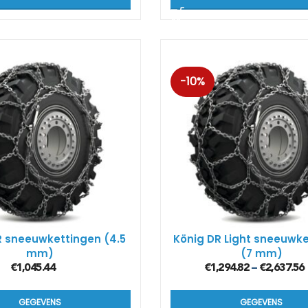
-10%
R sneeuwkettingen (4.5
König DR Light sneeuwk
mm)
(7 mm)
€
1,045.44
€
1,294.82
€
2,637.56
–
GEGEVENS
GEGEVENS