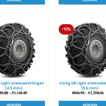
GEGEVENS
GEGEVENS
Kön
SUV
Kön
-10%
4×4
Kön
Tes
 Light sneeuwkettingen
König DR Light sneeuwk
(4.5 mm)
(5.5 mm)
85.88
€
1,143.45
€
806.95
€
1,738.04
–
–
GEGEVENS
GEGEVENS