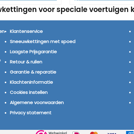
kettingen voor speciale voertuigen 
KLANTENSERVICE
S
en
Klantenservice
Sneeuwkettingen met spoed
Laagste Prijsgarantie
p
Retour & ruilen
Garantie & reparatie
Klachteninformatie
Cookies instellen
Algemene voorwaarden
Privacy statement