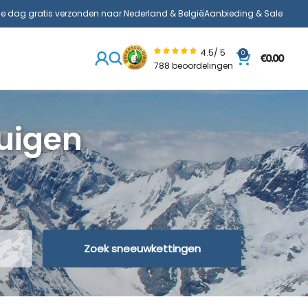
de dag gratis verzonden naar Nederland & België
Aanbieding & Sale
4.5/ 5
0
€
0.00
788 beoordelingen
uigen
Zoek sneeuwkettingen