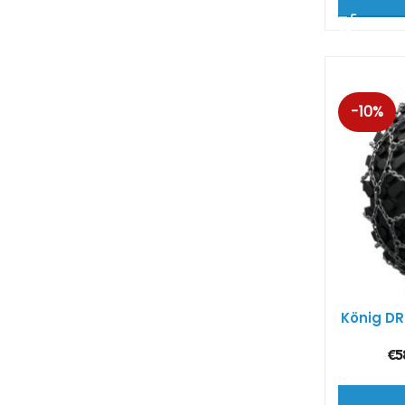
-10%
König DR
€
5