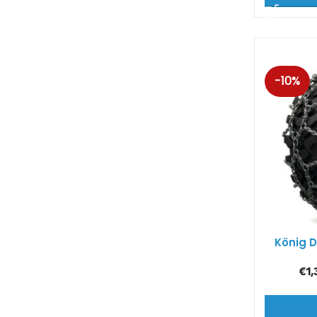
-10%
König 
€
1,