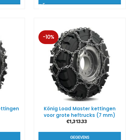
-10%
ettingen
König Load Master kettingen
voor grote heftrucks (7 mm)
€
1,313.33
GEGEVENS