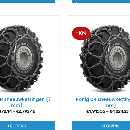
-10%
DR sneeuwkettingen (7
König DR sneeuwkettin
mm)
mm)
372.14
€
2,795.46
€
1,915.55
€
4,224.23
–
–
GEGEVENS
GEGEVENS