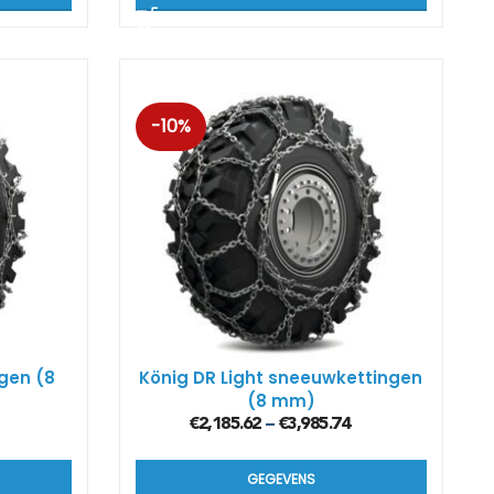
-10%
gen (8
König DR Light sneeuwkettingen
(8 mm)
€
2,185.62
€
3,985.74
–
GEGEVENS