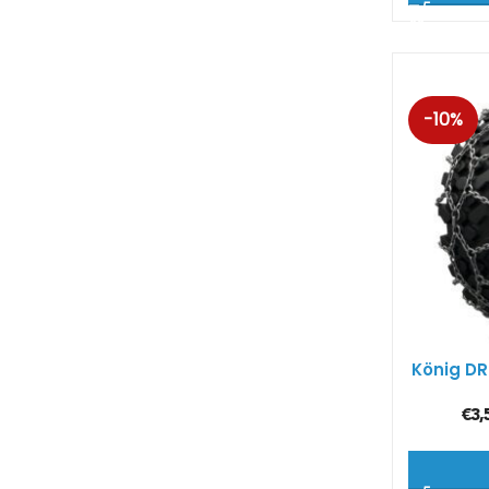
-10%
König DR
€
3,