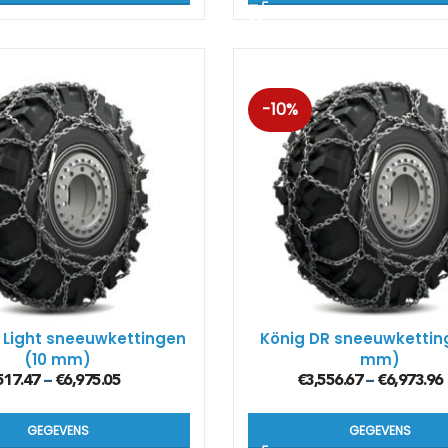
-10%
 Light sneeuwkettingen
König DR sneeuwkettin
(10 mm)
mm)
517.47
€
6,975.05
€
3,556.67
€
6,973.96
–
–
GEGEVENS
GEGEVENS