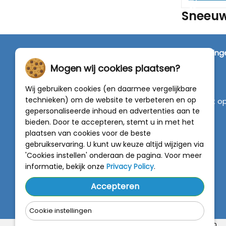
Sneeuw
SNEEUWKETTINGEN4U
Wij zijn dé specialist in de verkoop van
sneeuwketting
van alleen de beste merken zoals Pewag, König,
Mogen wij cookies plaatsen?
Weissenfels, Maggi en RÜD.
Wij gebruiken cookies (en daarmee vergelijkbare
technieken) om de website te verbeteren en op
Vragen of graag persoonlijk advies? Neem contact o
gepersonaliseerde inhoud en advertenties aan te
met onze experts :
0318 - 250030
bieden. Door te accepteren, stemt u in met het
plaatsen van cookies voor de beste
4.5 van 5
gebruikservaring. U kunt uw keuze altijd wijzigen via
van
788 beoordelingen
'Cookies instellen' onderaan de pagina. Voor meer
informatie, bekijk onze
Privacy Policy
.
Accepteren
Cookie instellingen
© 2014 - 2025 Sneeuwkettingen4u - Alle rechten voorbehouden