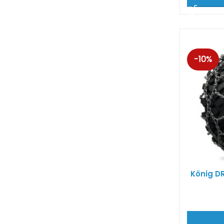
-10%
König D