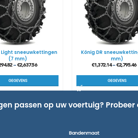
Kön
SUV
Kön
4×4
 Light sneeuwkettingen
König DR sneeuwkettin
(7 mm)
mm)
Kön
Tes
294.82
€
2,637.56
€
1,372.14
€
2,795.46
–
–
GEGEVENS
GEGEVENS
ngen passen op uw voertuig? Probeer
Bandenmaat