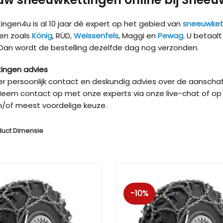
ngen4u is al 10 jaar dé expert op het gebied van
sneeuwket
en zoals
König
, RÜD,
Weissenfels
, Maggi en
Pewag
. U betaal
 Dan wordt de bestelling dezelfde dag nog verzonden.
ingen advies
ver persoonlijk contact en deskundig advies over de aanschaf
eem contact op met onze experts via onze live-chat of op 
/of meest voordelige keuze.
duct Dimensie
Kön
-10%
Kön