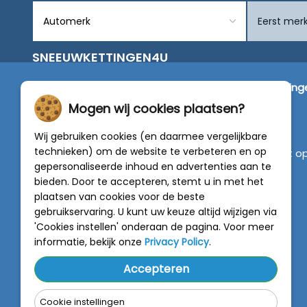
SNEEUWKETTINGEN4U
Wij zijn dé specialist in de verkoop van
sneeuwketting
van alleen de beste merken zoals Pewag, König,
Mogen wij cookies plaatsen?
Weissenfels, Maggi en RÜD.
Wij gebruiken cookies (en daarmee vergelijkbare
technieken) om de website te verbeteren en op
Vragen of graag persoonlijk advies? Neem contact o
gepersonaliseerde inhoud en advertenties aan te
met onze experts :
0318 - 250030
bieden. Door te accepteren, stemt u in met het
plaatsen van cookies voor de beste
4.5 van 5
gebruikservaring. U kunt uw keuze altijd wijzigen via
van
788 beoordelingen
'Cookies instellen' onderaan de pagina. Voor meer
informatie, bekijk onze
Privacy Policy
.
Accepteren
Cookie instellingen