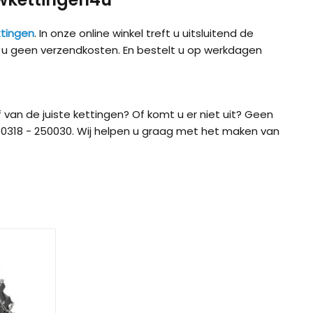
tingen
. In onze online winkel treft u uitsluitend de
t u geen verzendkosten. En bestelt u op werkdagen
 van de juiste kettingen? Of komt u er niet uit? Geen
0318 - 250030. Wij helpen u graag met het maken van
ig CB-12
König CB-7 (7mm)
König CD
ig Easy-Fit CU-9
König Easy-Fit voor SUV’s
König K-SL