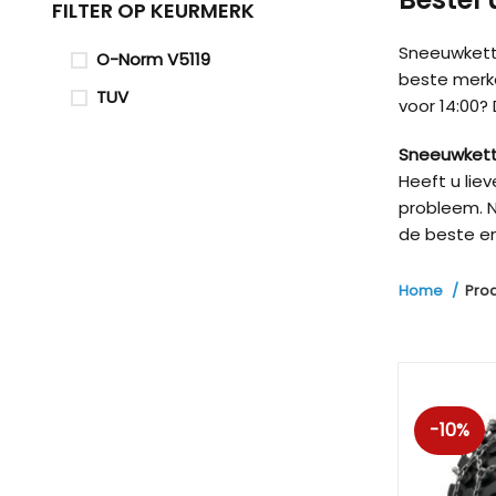
FILTER OP KEURMERK
Sneeuwketti
O-Norm V5119
beste merk
TUV
voor 14:00?
Sneeuwkett
Heeft u lie
probleem. N
de beste en
Home
Pro
-10%