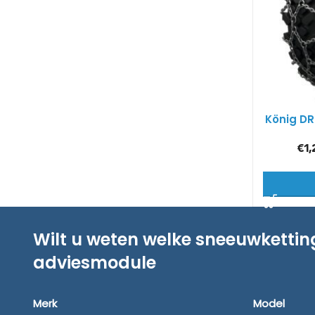
König DR
€
1,
Wilt u weten welke sneeuwketti
adviesmodule
Merk
Model