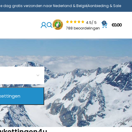
de dag gratis verzonden naar Nederland & België
Aanbieding & Sale
4.5/ 5
0
€
0.00
788 beoordelingen
uwkettingen4u