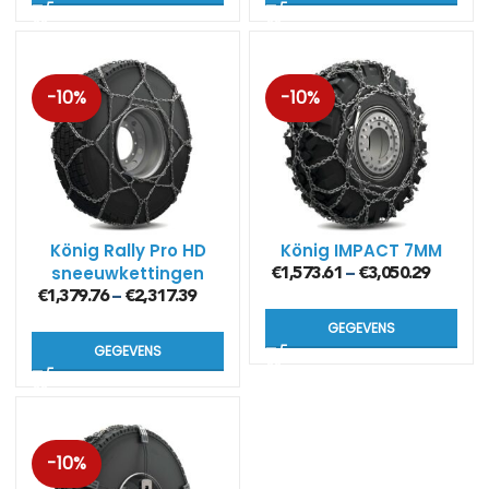
-10%
-10%
König Rally Pro HD
König IMPACT 7MM
sneeuwkettingen
€
1,573.61
€
3,050.29
–
voor zware
€
1,379.76
€
2,317.39
–
vrachtwagens (8
GEGEVENS
mm)
GEGEVENS
-10%