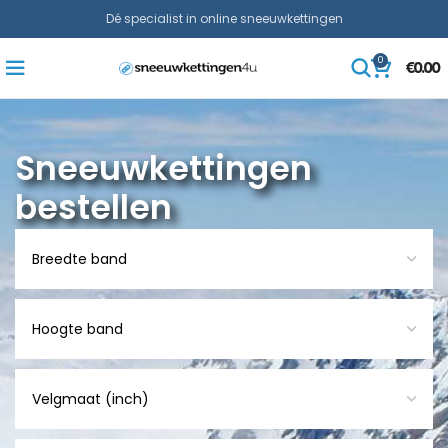
Dé specialist in online sneeuwkettingen
0
€
0.00
Sneeuwkettingen
bestellen