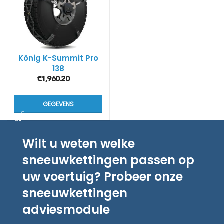
König K-Summit Pro
138
€
1,960.20
GEGEVENS
Wilt u weten welke
sneeuwkettingen passen op
uw voertuig? Probeer onze
sneeuwkettingen
adviesmodule