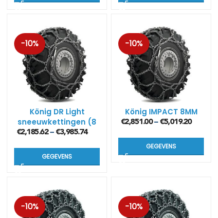
-10%
-10%
König DR Light
König IMPACT 8MM
sneeuwkettingen (8
€
2,851.00
€
5,019.20
–
mm)
€
2,185.62
€
3,985.74
–
GEGEVENS
GEGEVENS
-10%
-10%