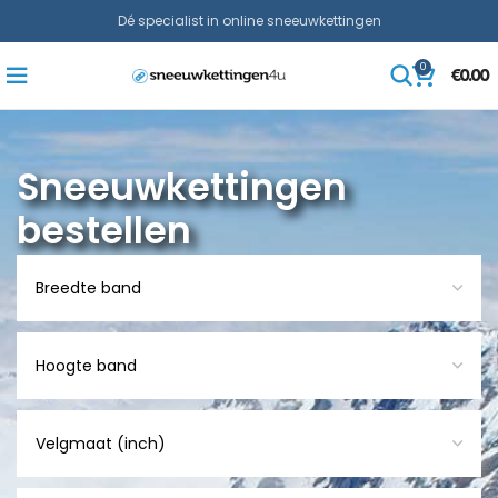
Dé specialist in online sneeuwkettingen
0
€
0.00
Sneeuwkettingen
bestellen