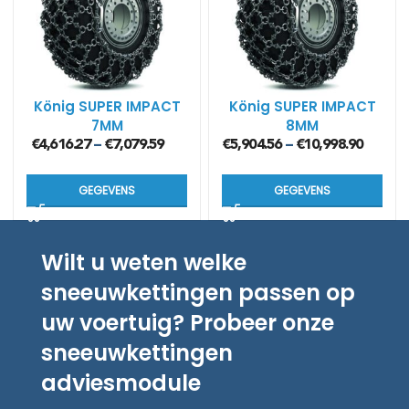
König SUPER IMPACT
König SUPER IMPACT
7MM
8MM
€
4,616.27
€
7,079.59
€
5,904.56
€
10,998.90
–
–
GEGEVENS
GEGEVENS
Wilt u weten welke
sneeuwkettingen passen op
uw voertuig? Probeer onze
sneeuwkettingen
adviesmodule