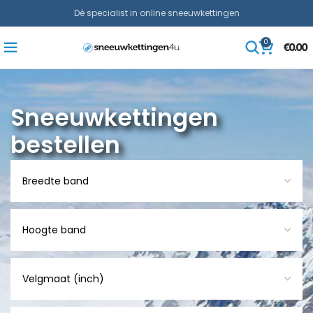
Dé specialist in online sneeuwkettingen
0
€
0.00
Sneeuwkettingen
bestellen