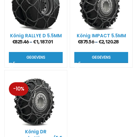
König RALLYE D 5.5MM
König IMPACT 5.5MM
€
825.46
€
1,187.01
€
875.56
€
2,120.28
–
–
GEGEVENS
GEGEVENS
-10%
König DR