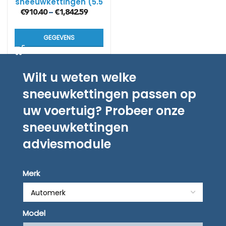
sneeuwkettingen (5.5
mm)
€
910.40
€
1,842.59
–
GEGEVENS
Wilt u weten welke
sneeuwkettingen passen op
uw voertuig? Probeer onze
sneeuwkettingen
adviesmodule
Merk
Model