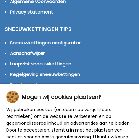
Algemene voorwaarden
Privacy statement
SNEEUWKETTINGEN TIPS
Sneeuwkettingen configurator
Aanschafwijzer
Loopvlak sneeuwkettingen
Regelgeving sneeuwkettingen
Bandenmaten
Montage handleidingen
Mogen wij cookies plaatsen?
Huren of kopen?
Wij gebruiken cookies (en daarmee vergelijkbare
technieken) om de website te verbeteren en op
Winterbanden
gepersonaliseerde inhoud en advertenties aan te bieden.
Door te accepteren, stemt u in met het plaatsen van
© 2014 - 2025 Sneeuwkettingen4u - Alle rechten
cookies voor de beste gebruikservaring. U kunt uw keuze
voorbehouden