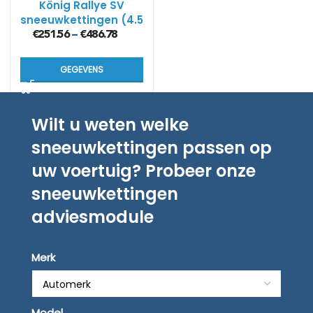
König Rallye SV
sneeuwkettingen (4.5
mm)
€
251.56
€
486.78
–
GEGEVENS
Wilt u weten welke
sneeuwkettingen passen op
uw voertuig? Probeer onze
sneeuwkettingen
adviesmodule
Merk
Model