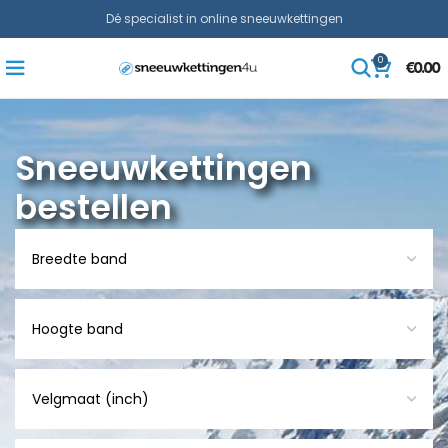
Dé specialist in online sneeuwkettingen
0
€
0.00
Sneeuwkettingen
bestellen