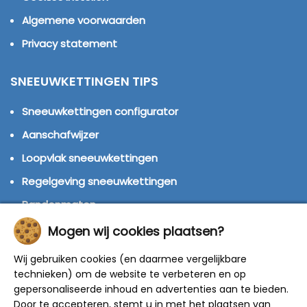
Algemene voorwaarden
Privacy statement
SNEEUWKETTINGEN TIPS
Sneeuwkettingen configurator
Aanschafwijzer
Loopvlak sneeuwkettingen
Regelgeving sneeuwkettingen
Bandenmaten
Montage handleidingen
Mogen wij cookies plaatsen?
Huren of kopen?
Wij gebruiken cookies (en daarmee vergelijkbare
technieken) om de website te verbeteren en op
Winterbanden
gepersonaliseerde inhoud en advertenties aan te bieden.
Door te accepteren, stemt u in met het plaatsen van