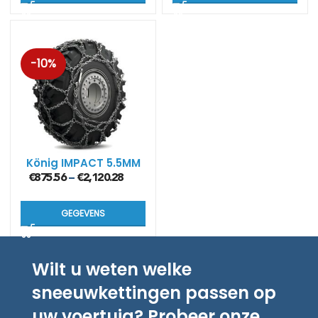
-10%
König IMPACT 5.5MM
€
875.56
€
2,120.28
–
GEGEVENS
Wilt u weten welke
sneeuwkettingen passen op
uw voertuig? Probeer onze