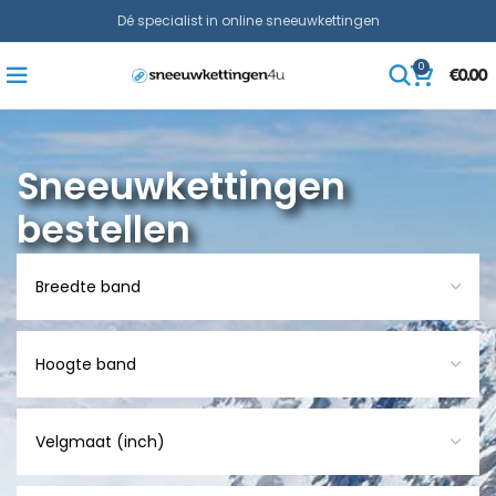
Dé specialist in online sneeuwkettingen
0
€
0.00
Sneeuwkettingen
bestellen