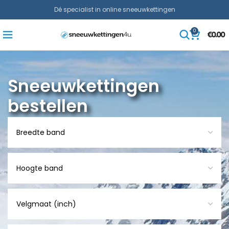
Dé specialist in online sneeuwkettingen
0
€
0.00
Sneeuwkettingen
bestellen