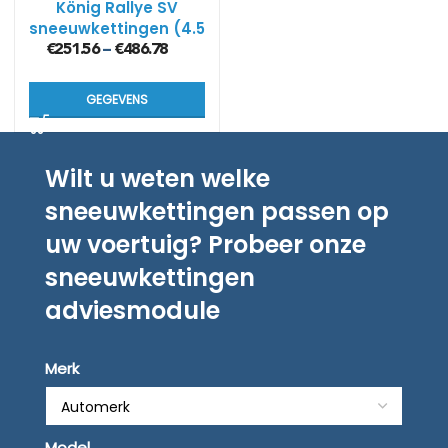
König Rallye SV
sneeuwkettingen (4.5
mm)
€
251.56
€
486.78
–
GEGEVENS
Wilt u weten welke
sneeuwkettingen passen op
uw voertuig? Probeer onze
sneeuwkettingen
adviesmodule
Merk
Model