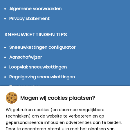
Algemene voorwaarden
Privacy statement
SNEEUWKETTINGEN TIPS
Sneeuwkettingen configurator
Aanschafwijzer
Loopvlak sneeuwkettingen
Regelgeving sneeuwkettingen
Bandenmaten
Montage handleidingen
Mogen wij cookies plaatsen?
Huren of kopen?
Wij gebruiken cookies (en daarmee vergelijkbare
technieken) om de website te verbeteren en op
Winterbanden
gepersonaliseerde inhoud en advertenties aan te bieden.
Door te accepteren, stemt u in met het plaatsen van