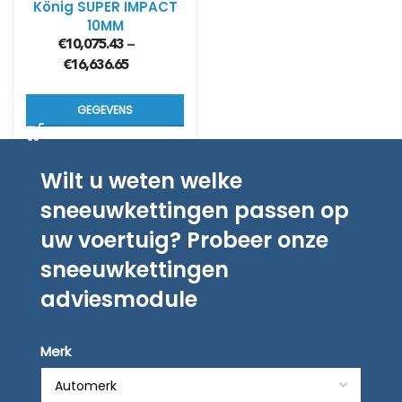
König SUPER IMPACT
10MM
€
10,075.43
–
€
16,636.65
GEGEVENS
Wilt u weten welke
sneeuwkettingen passen op
uw voertuig? Probeer onze
sneeuwkettingen
adviesmodule
Merk