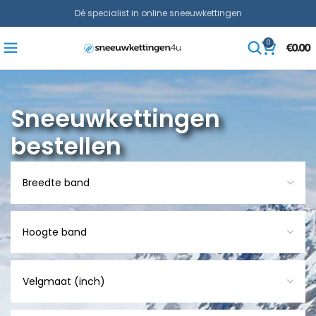
Dé specialist in online sneeuwkettingen
0
€
0.00
Sneeuwkettingen
bestellen