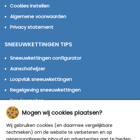
Cookies instellen
Algemene voorwaarden
Privacy statement
SNEEUWKETTINGEN TIPS
Sneeuwkettingen configurator
Aanschafwijzer
Loopvlak sneeuwkettingen
Regelgeving sneeuwkettingen
Bandenmaten
Montage handleidingen
Mogen wij cookies plaatsen?
Huren of kopen?
Wij gebruiken cookies (en daarmee vergelijkbare
technieken) om de website te verbeteren en op
Winterbanden
gepersonaliseerde inhoud en advertenties aan te bieden.