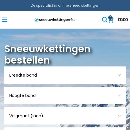
Dé specialist in online sneeuwkettingen
0
€
0.00
Sneeuwkettingen
bestellen