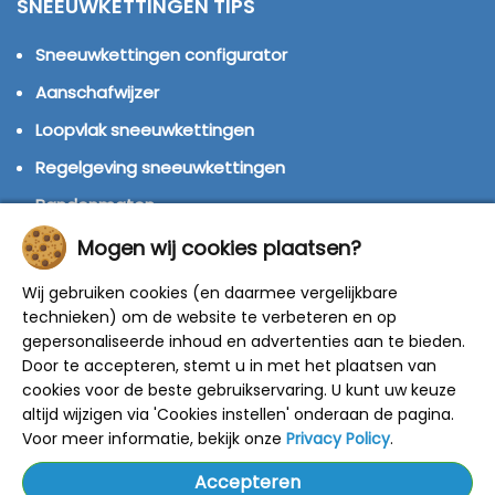
SNEEUWKETTINGEN TIPS
Sneeuwkettingen configurator
Aanschafwijzer
Loopvlak sneeuwkettingen
Regelgeving sneeuwkettingen
Bandenmaten
Montage handleidingen
Mogen wij cookies plaatsen?
Huren of kopen?
Wij gebruiken cookies (en daarmee vergelijkbare
technieken) om de website te verbeteren en op
Winterbanden
gepersonaliseerde inhoud en advertenties aan te bieden.
Door te accepteren, stemt u in met het plaatsen van
© 2014 - 2025 Sneeuwkettingen4u - Alle rechten
cookies voor de beste gebruikservaring. U kunt uw keuze
voorbehouden
altijd wijzigen via 'Cookies instellen' onderaan de pagina.
De getoonde adviesprijzen zijn door de fabrikant
bepaald.
Voor meer informatie, bekijk onze
Privacy Policy
.
Onze kortingen zijn gebaseerd op deze prijzen.
Alle prijzen zijn inclusief BTW en verzendkosten.
Accepteren