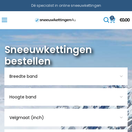
Dé specialist in online sneeuwkettingen
0
€
0.00
Sneeuwkettingen
bestellen