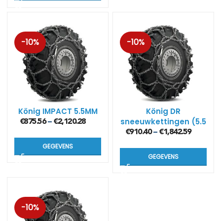
-10%
-10%
König IMPACT 5.5MM
König DR
sneeuwkettingen (5.5
€
875.56
€
2,120.28
–
mm)
€
910.40
€
1,842.59
–
GEGEVENS
GEGEVENS
-10%