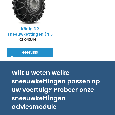
König DR
sneeuwkettingen (4.5
mm)
€
1,045.44
GEGEVENS
Wilt u weten welke
sneeuwkettingen passen op
uw voertuig? Probeer onze
sneeuwkettingen
adviesmodule