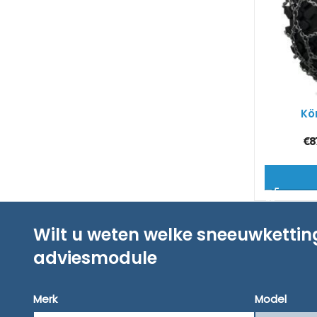
Kö
€
8
Wilt u weten welke sneeuwketti
adviesmodule
Merk
Model