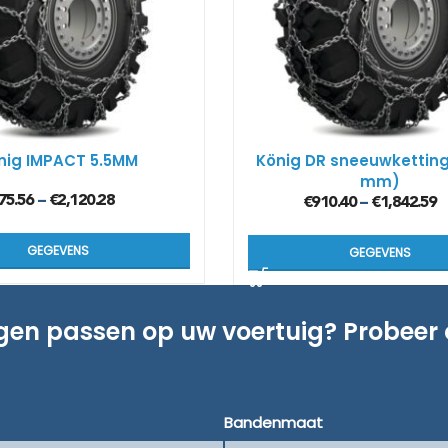
nig IMPACT 5.5MM
König DR sneeuwketting
mm)
75.56
€
2,120.28
–
€
910.40
€
1,842.59
–
GEGEVENS
GEGEVENS
ngen passen op uw voertuig? Probeer
Bandenmaat