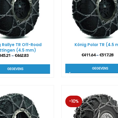
Kön
SUV
Kön
4×4
 Rallye TR Off-Road
König Polar TR (4.5
ttingen (4.5 mm)
Kön
€
411.64
€
517.28
Tes
–
345.21
€
462.83
–
GEGEVENS
GEGEVENS
-10%