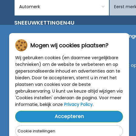
SNEEUWKETTINGEN4U
Wij zijn dé specialist in de verkoop van
sneeuwketting
van alleen de beste merken zoals Pewag, König,
Mogen wij cookies plaatsen?
Weissenfels, Maggi en RÜD.
Wij gebruiken cookies (en daarmee vergelijkbare
technieken) om de website te verbeteren en op
Vragen of graag persoonlijk advies? Neem contact o
gepersonaliseerde inhoud en advertenties aan te
met onze experts :
0318 - 250030
bieden. Door te accepteren, stemt u in met het
plaatsen van cookies voor de beste
4.5 van 5
gebruikservaring. U kunt uw keuze altijd wijzigen via
van
788 beoordelingen
'Cookies instellen' onderaan de pagina. Voor meer
informatie, bekijk onze
Privacy Policy
.
Accepteren
Cookie instellingen