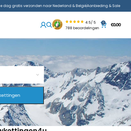
de dag gratis verzonden naar Nederland & België
Aanbieding & Sale
4.5/ 5
0
€
0.00
788 beoordelingen
uwkettingen4u