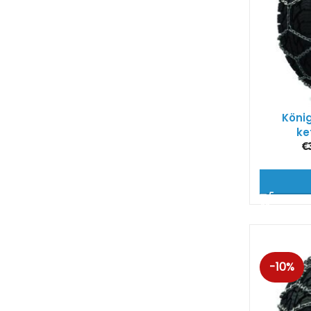
König
ke
€
-10%