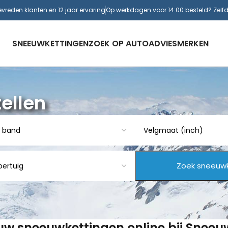
evreden klanten en 12 jaar ervaring
Op werkdagen voor 14:00 besteld? Zelf
SNEEUWKETTINGEN
ZOEK OP AUTO
ADVIES
MERKEN
ellen
 uw sneeuwkettingen online bij Snee