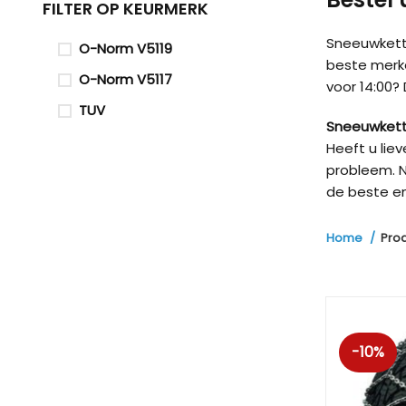
FILTER OP KEURMERK
Sneeuwketti
O-Norm V5119
beste merk
O-Norm V5117
voor 14:00?
TUV
Sneeuwkett
Heeft u lie
probleem. N
de beste en
Home
Pro
-10%