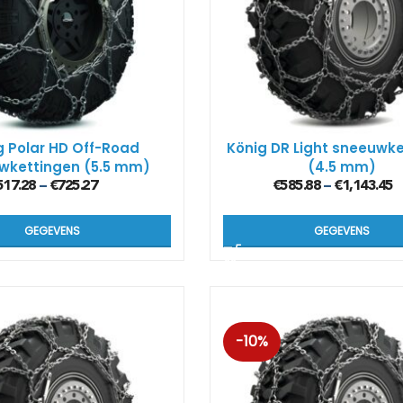
g Polar HD Off-Road
König DR Light sneeuwk
wkettingen (5.5 mm)
(4.5 mm)
517.28
€
725.27
€
585.88
€
1,143.45
–
–
GEGEVENS
GEGEVENS
-10%