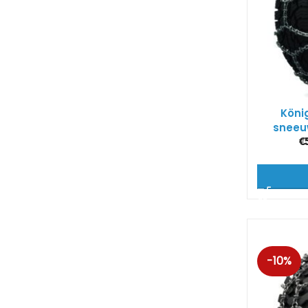
Köni
sneeu
€
-10%