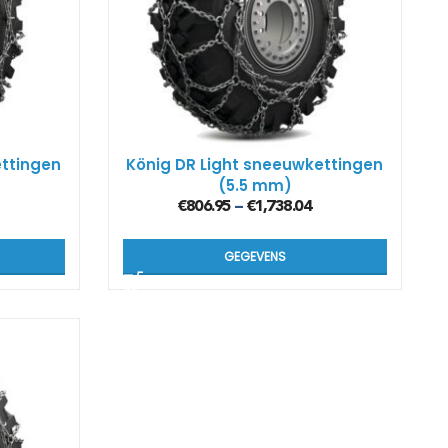
ettingen
König DR Light sneeuwkettingen
(5.5 mm)
€
806.95
€
1,738.04
–
GEGEVENS