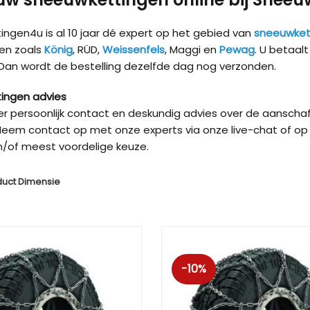
ngen4u is al 10 jaar dé expert op het gebied van
sneeuwket
en zoals
König
, RÜD,
Weissenfels
, Maggi en
Pewag
. U betaal
 Dan wordt de bestelling dezelfde dag nog verzonden.
ingen advies
ver persoonlijk contact en deskundig advies over de aanschaf
eem contact op met onze experts via onze live-chat of op 
/of meest voordelige keuze.
duct Dimensie
Kön
-10%
Kön