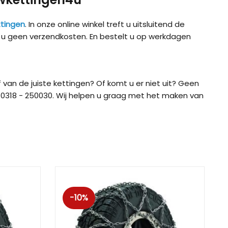
tingen
. In onze online winkel treft u uitsluitend de
t u geen verzendkosten. En bestelt u op werkdagen
 van de juiste kettingen? Of komt u er niet uit? Geen
0318 - 250030. Wij helpen u graag met het maken van
ig CB-12
König CB-7 (7mm)
König CD
-10%
ig Easy-Fit CU-9
König Easy-Fit voor SUV’s
König K-SL