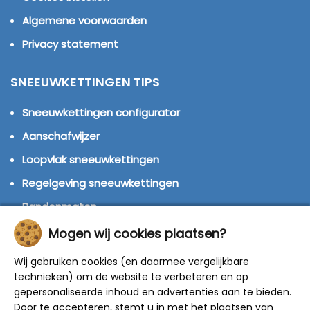
Algemene voorwaarden
Privacy statement
SNEEUWKETTINGEN TIPS
Sneeuwkettingen configurator
Aanschafwijzer
Loopvlak sneeuwkettingen
Regelgeving sneeuwkettingen
Bandenmaten
Montage handleidingen
Mogen wij cookies plaatsen?
Huren of kopen?
Wij gebruiken cookies (en daarmee vergelijkbare
technieken) om de website te verbeteren en op
Winterbanden
gepersonaliseerde inhoud en advertenties aan te bieden.
Door te accepteren, stemt u in met het plaatsen van