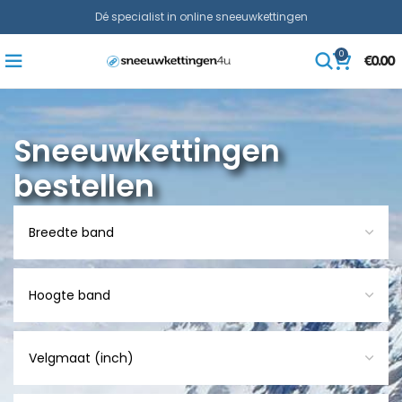
Dé specialist in online sneeuwkettingen
0
€
0.00
Sneeuwkettingen
bestellen