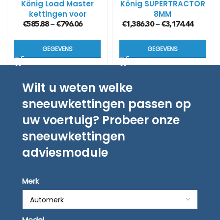
König Load Master
König SUPERTRACTOR
kettingen voor
8MM
vorkheftrucks (5.5
€
585.88
€
796.06
€
1,386.30
€
3,174.44
–
–
mm)
GEGEVENS
GEGEVENS
Wilt u weten welke
sneeuwkettingen passen op
uw voertuig? Probeer onze
sneeuwkettingen
adviesmodule
Merk
Model