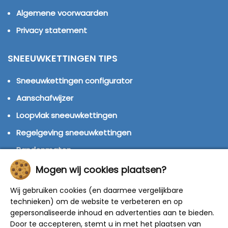
Algemene voorwaarden
Privacy statement
SNEEUWKETTINGEN TIPS
Sneeuwkettingen configurator
Aanschafwijzer
Loopvlak sneeuwkettingen
Regelgeving sneeuwkettingen
Bandenmaten
Montage handleidingen
Mogen wij cookies plaatsen?
Huren of kopen?
Wij gebruiken cookies (en daarmee vergelijkbare
technieken) om de website te verbeteren en op
Winterbanden
gepersonaliseerde inhoud en advertenties aan te bieden.
Door te accepteren, stemt u in met het plaatsen van