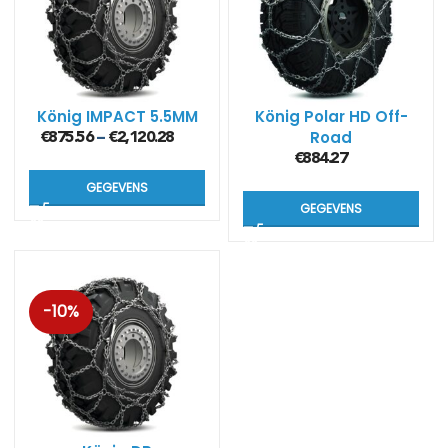
König IMPACT 5.5MM
König Polar HD Off-
Road
€
875.56
€
2,120.28
–
sneeuwkettingen (7
€
884.27
mm)
GEGEVENS
GEGEVENS
-10%