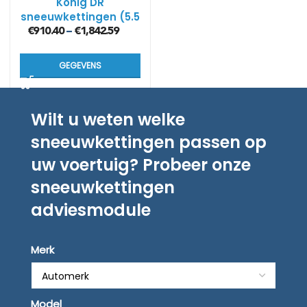
König DR
sneeuwkettingen (5.5
mm)
€
910.40
€
1,842.59
–
GEGEVENS
Wilt u weten welke
sneeuwkettingen passen op
uw voertuig? Probeer onze
sneeuwkettingen
adviesmodule
Merk
Model