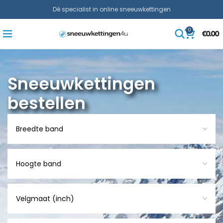
Dé specialist in online sneeuwkettingen
0
€
0.00
Sneeuwkettingen
bestellen