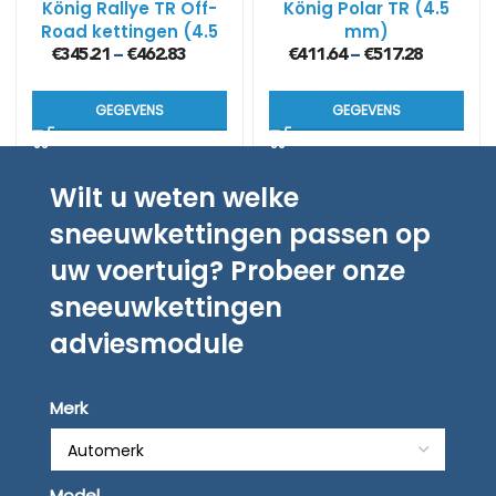
König Rallye TR Off-
König Polar TR (4.5
Road kettingen (4.5
mm)
mm)
€
345.21
€
462.83
€
411.64
€
517.28
–
–
GEGEVENS
GEGEVENS
Wilt u weten welke
sneeuwkettingen passen op
uw voertuig? Probeer onze
sneeuwkettingen
adviesmodule
Merk
Model