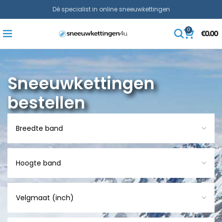
Dé specialist in online sneeuwkettingen
0
€
0.00
Sneeuwkettingen
bestellen