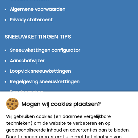
Algemene voorwaarden
Privacy statement
SNEEUWKETTINGEN TIPS
Sneeuwkettingen configurator
Aanschafwijzer
Loopvlak sneeuwkettingen
Regelgeving sneeuwkettingen
Bandenmaten
Montage handleidingen
Mogen wij cookies plaatsen?
Huren of kopen?
Wij gebruiken cookies (en daarmee vergelijkbare
technieken) om de website te verbeteren en op
Winterbanden
gepersonaliseerde inhoud en advertenties aan te bieden.
Door te accepteren, stemt u in met het plaatsen van