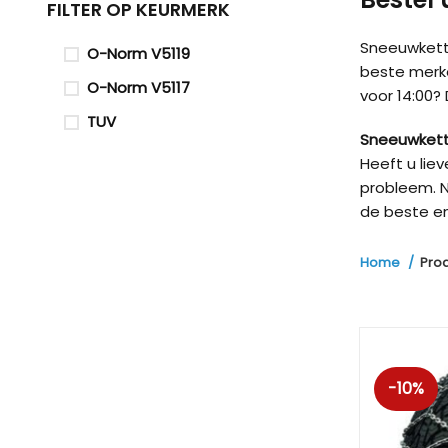
FILTER OP KEURMERK
Sneeuwketti
O-Norm V5119
beste merk
O-Norm V5117
voor 14:00?
TUV
Sneeuwkett
Heeft u lie
probleem. N
de beste en
Home
Pro
-10%