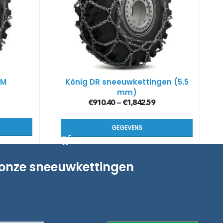
MM
König DR sneeuwkettingen (5.5
mm)
€
910.40
€
1,842.59
–
GEGEVENS
 onze sneeuwkettingen