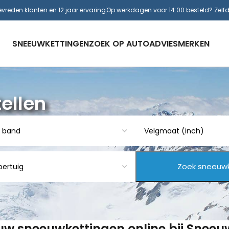
evreden klanten en 12 jaar ervaring
Op werkdagen voor 14:00 besteld? Zelf
SNEEUWKETTINGEN
ZOEK OP AUTO
ADVIES
MERKEN
ellen
 uw sneeuwkettingen online bij Snee