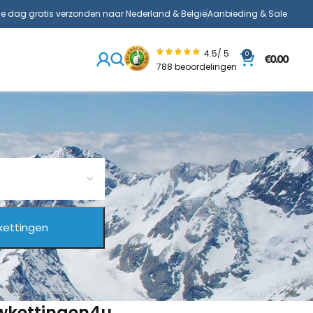
de dag gratis verzonden naar Nederland & België
Aanbieding & Sale
4.5/ 5
0
€
0.00
788 beoordelingen
uwkettingen4u