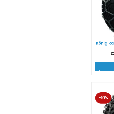
König Ra
€
-10%