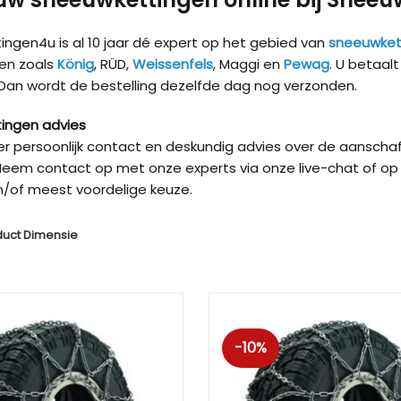
ngen4u is al 10 jaar dé expert op het gebied van
sneeuwket
en zoals
König
, RÜD,
Weissenfels
, Maggi en
Pewag
. U betaal
 Dan wordt de bestelling dezelfde dag nog verzonden.
ingen advies
ver persoonlijk contact en deskundig advies over de aanschaf
eem contact op met onze experts via onze live-chat of op 
/of meest voordelige keuze.
duct Dimensie
Kön
-10%
Kön