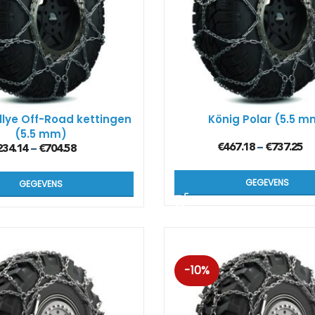
Kön
SUV
Kön
4×4
llye Off-Road kettingen
König Polar (5.5 m
(5.5 mm)
Kön
€
467.18
€
737.25
Tes
–
234.14
€
704.58
–
GEGEVENS
GEGEVENS
-10%