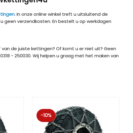
tingen
. In onze online winkel treft u uitsluitend de
t u geen verzendkosten. En bestelt u op werkdagen
 van de juiste kettingen? Of komt u er niet uit? Geen
0318 - 250030. Wij helpen u graag met het maken van
ig CB-12
König CB-7 (7mm)
König CD
-10%
ig Easy-Fit CU-9
König Easy-Fit voor SUV’s
König K-SL