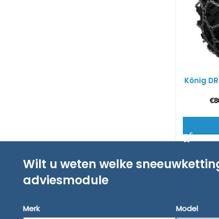
König DR
€
8
Wilt u weten welke sneeuwketti
adviesmodule
Merk
Model