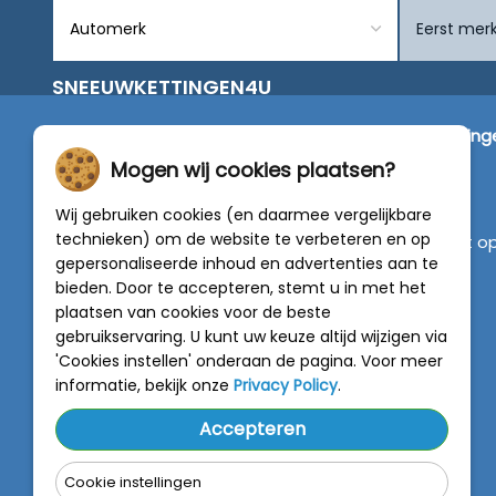
SNEEUWKETTINGEN4U
Wij zijn dé specialist in de verkoop van
sneeuwketting
van alleen de beste merken zoals Pewag, König,
Mogen wij cookies plaatsen?
Weissenfels, Maggi en RÜD.
Wij gebruiken cookies (en daarmee vergelijkbare
technieken) om de website te verbeteren en op
Vragen of graag persoonlijk advies? Neem contact o
gepersonaliseerde inhoud en advertenties aan te
met onze experts :
0318 - 250030
bieden. Door te accepteren, stemt u in met het
plaatsen van cookies voor de beste
4.5 van 5
gebruikservaring. U kunt uw keuze altijd wijzigen via
van
788 beoordelingen
'Cookies instellen' onderaan de pagina. Voor meer
informatie, bekijk onze
Privacy Policy
.
Accepteren
Cookie instellingen