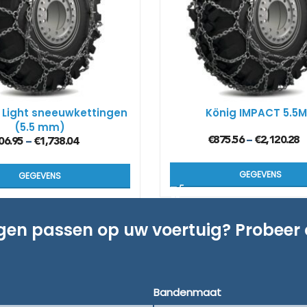
 Light sneeuwkettingen
König IMPACT 5.5
(5.5 mm)
€
875.56
€
2,120.28
–
06.95
€
1,738.04
–
GEGEVENS
GEGEVENS
ngen passen op uw voertuig? Probeer
Bandenmaat