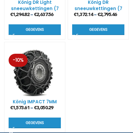
König DR Light
König DR
sneeuwkettingen (7
sneeuwkettingen (7
mm)
mm)
€
1,294.82
€
2,637.56
€
1,372.14
€
2,795.46
–
–
GEGEVENS
GEGEVENS
-10%
König IMPACT 7MM
€
1,573.61
€
3,050.29
–
GEGEVENS