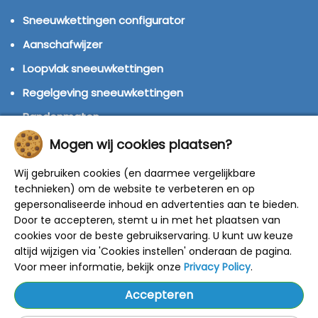
Sneeuwkettingen configurator
Aanschafwijzer
Loopvlak sneeuwkettingen
Regelgeving sneeuwkettingen
Bandenmaten
Montage handleidingen
Mogen wij cookies plaatsen?
Huren of kopen?
Wij gebruiken cookies (en daarmee vergelijkbare
technieken) om de website te verbeteren en op
Winterbanden
gepersonaliseerde inhoud en advertenties aan te bieden.
Door te accepteren, stemt u in met het plaatsen van
© 2014 - 2025 Sneeuwkettingen4u - Alle rechten
cookies voor de beste gebruikservaring. U kunt uw keuze
voorbehouden
altijd wijzigen via 'Cookies instellen' onderaan de pagina.
De getoonde adviesprijzen zijn door de fabrikant
bepaald.
Voor meer informatie, bekijk onze
Privacy Policy
.
Onze kortingen zijn gebaseerd op deze prijzen.
Alle prijzen zijn inclusief BTW en verzendkosten.
Accepteren