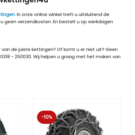
tingen
. In onze online winkel treft u uitsluitend de
t u geen verzendkosten. En bestelt u op werkdagen
 van de juiste kettingen? Of komt u er niet uit? Geen
0318 - 250030. Wij helpen u graag met het maken van
ig CB-12
König CB-7 (7mm)
König CD
-10%
ig Easy-Fit CU-9
König Easy-Fit voor SUV’s
König K-SL