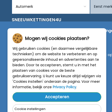
SNEEUWKETTINGEN4U
Wij zijn dé specialist in de verkoop van
sneeuwketting
van alleen de beste merken zoals Pewag, König,
Mogen wij cookies plaatsen?
Weissenfels, Maggi en RÜD.
Wij gebruiken cookies (en daarmee vergelijkbare
technieken) om de website te verbeteren en op
Vragen of graag persoonlijk advies? Neem contact o
gepersonaliseerde inhoud en advertenties aan te
met onze experts :
0318 - 250030
bieden. Door te accepteren, stemt u in met het
plaatsen van cookies voor de beste
4.5 van 5
gebruikservaring. U kunt uw keuze altijd wijzigen via
van
788 beoordelingen
'Cookies instellen' onderaan de pagina. Voor meer
informatie, bekijk onze
Privacy Policy
.
Accepteren
Cookie instellingen