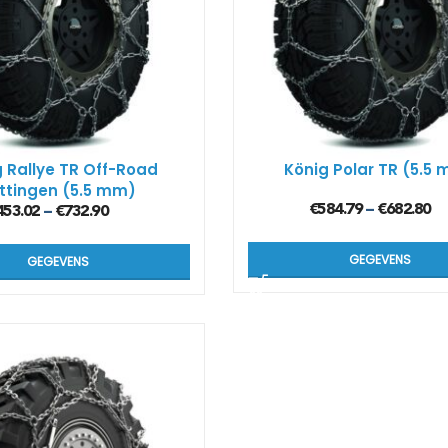
Kön
SUV
Kön
4×4
 Rallye TR Off-Road
König Polar TR (5.5
ttingen (5.5 mm)
Kön
€
584.79
€
682.80
Tes
–
453.02
€
732.90
–
GEGEVENS
GEGEVENS