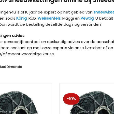
ngen4u is al 10 jaar dé expert op het gebied van
sneeuwket
en zoals
König
, RÜD,
Weissenfels
, Maggi en
Pewag
. U betaal
 Dan wordt de bestelling dezelfde dag nog verzonden.
ingen advies
ver persoonlijk contact en deskundig advies over de aanschaf
eem contact op met onze experts via onze live-chat of op 
/of meest voordelige keuze.
duct Dimensie
Kön
-10%
Kön