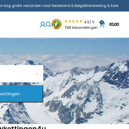
de dag gratis verzonden naar Nederland & België
Aanbieding & Sale
4.5/ 5
0
€
0.00
788 beoordelingen
uwkettingen4u