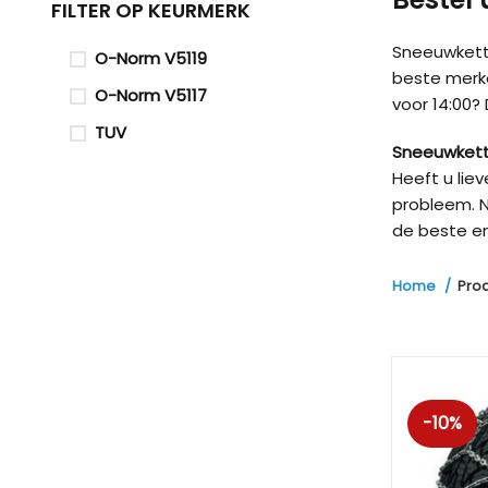
FILTER OP KEURMERK
Sneeuwketti
O-Norm V5119
beste merk
O-Norm V5117
voor 14:00?
TUV
Sneeuwkett
Heeft u lie
probleem. N
de beste en
Home
Pro
-10%