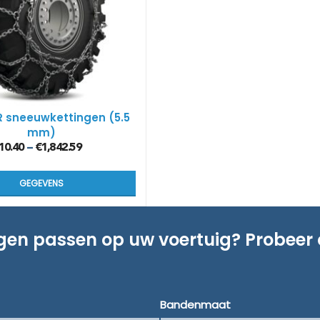
R sneeuwkettingen (5.5
mm)
10.40
€
1,842.59
–
GEGEVENS
ngen passen op uw voertuig? Probeer
Bandenmaat