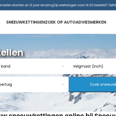
evreden klanten en 12 jaar ervaring
Op werkdagen voor 14:00 besteld? Zelf
SNEEUWKETTINGEN
ZOEK OP AUTO
ADVIES
MERKEN
ellen
 uw sneeuwkettingen online bij Snee