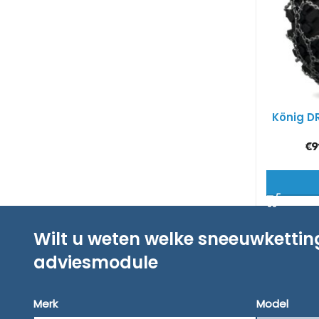
König D
€
9
Wilt u weten welke sneeuwketti
adviesmodule
Merk
Model