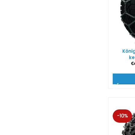
König
ke
€
-10%