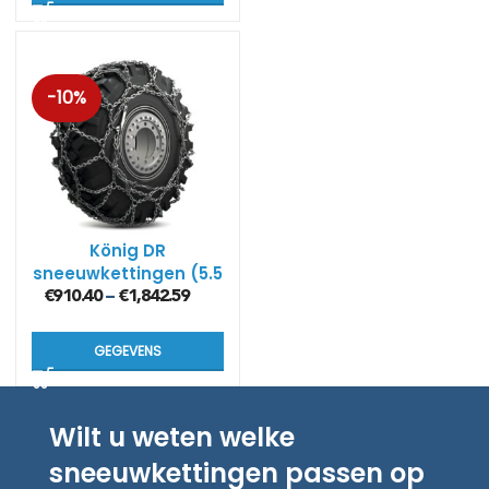
-10%
König DR
sneeuwkettingen (5.5
mm)
€
910.40
€
1,842.59
–
GEGEVENS
Wilt u weten welke
sneeuwkettingen passen op