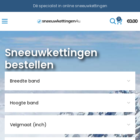
Dé specialist in online sneeuwkettingen
0
€
0.00
Sneeuwkettingen
bestellen