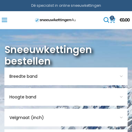
Dé specialist in online sneeuwkettingen
0
€
0.00
Sneeuwkettingen
bestellen