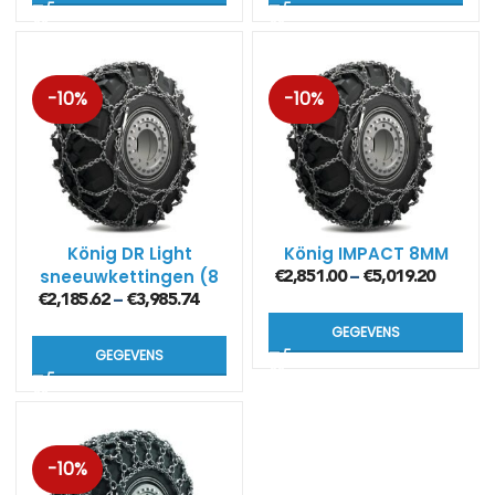
-10%
-10%
König DR Light
König IMPACT 8MM
sneeuwkettingen (8
€
2,851.00
€
5,019.20
–
mm)
€
2,185.62
€
3,985.74
–
GEGEVENS
GEGEVENS
-10%