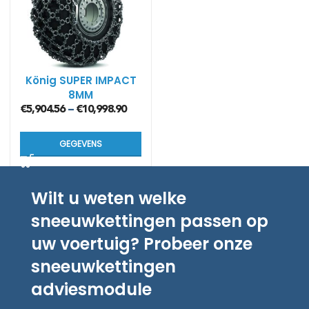
König SUPER IMPACT
8MM
€
5,904.56
€
10,998.90
–
GEGEVENS
Wilt u weten welke
sneeuwkettingen passen op
uw voertuig? Probeer onze
sneeuwkettingen
adviesmodule