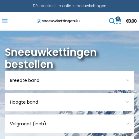
Dé specialist in online sneeuwkettingen
0
€
0.00
Sneeuwkettingen
bestellen