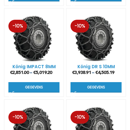
-10%
-10%
König IMPACT 8MM
König DR S 10MM
€
2,851.00
€
5,019.20
€
3,938.91
€
4,505.19
–
–
GEGEVENS
GEGEVENS
-10%
-10%