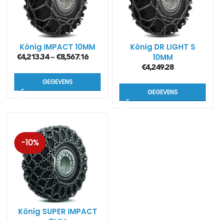
König IMPACT 10MM
König DR LIGHT S
10MM
€
4,213.34
€
8,567.16
–
€
4,249.28
GEGEVENS
GEGEVENS
-10%
König SUPER IMPACT