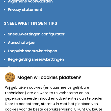
Algemene voorwaarden
Privacy statement
SNEEUWKETTINGEN TIPS
Sneeuwkettingen configurator
Aanschafwijzer
Loopvlak sneeuwkettingen
Regelgeving sneeuwkettingen
Bandenmaten
Montage handleidingen
Mogen wij cookies plaatsen?
Huren of kopen?
Wij gebruiken cookies (en daarmee vergelijkbare
technieken) om de website te verbeteren en op
Winterbanden
gepersonaliseerde inhoud en advertenties aan te bieden.
Door te accepteren, stemt u in met het plaatsen van
© 2014 - 2025 Sneeuwkettingen4u - Alle rechten
cookies voor de beste gebruikservaring. U kunt uw keuze
voorbehouden