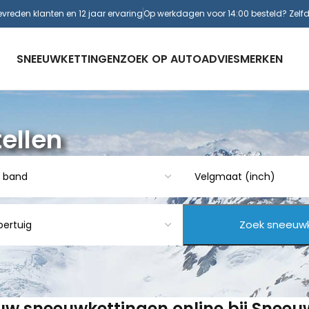
evreden klanten en 12 jaar ervaring
Op werkdagen voor 14:00 besteld? Zelf
SNEEUWKETTINGEN
ZOEK OP AUTO
ADVIES
MERKEN
ellen
 uw sneeuwkettingen online bij Snee