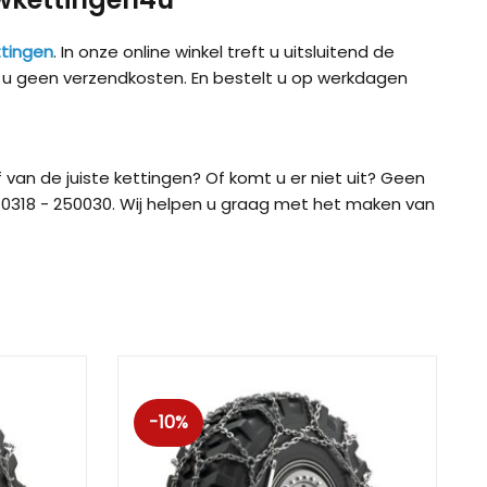
tingen
. In onze online winkel treft u uitsluitend de
t u geen verzendkosten. En bestelt u op werkdagen
 van de juiste kettingen? Of komt u er niet uit? Geen
0318 - 250030. Wij helpen u graag met het maken van
ig CB-12
König CB-7 (7mm)
König CD
-10%
ig Easy-Fit CU-9
König Easy-Fit voor SUV’s
König K-SL