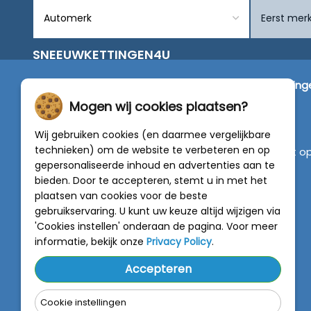
SNEEUWKETTINGEN4U
Wij zijn dé specialist in de verkoop van
sneeuwketting
van alleen de beste merken zoals Pewag, König,
Mogen wij cookies plaatsen?
Weissenfels, Maggi en RÜD.
Wij gebruiken cookies (en daarmee vergelijkbare
technieken) om de website te verbeteren en op
Vragen of graag persoonlijk advies? Neem contact o
gepersonaliseerde inhoud en advertenties aan te
met onze experts :
0318 - 250030
bieden. Door te accepteren, stemt u in met het
plaatsen van cookies voor de beste
4.5 van 5
gebruikservaring. U kunt uw keuze altijd wijzigen via
van
788 beoordelingen
'Cookies instellen' onderaan de pagina. Voor meer
informatie, bekijk onze
Privacy Policy
.
Accepteren
Cookie instellingen