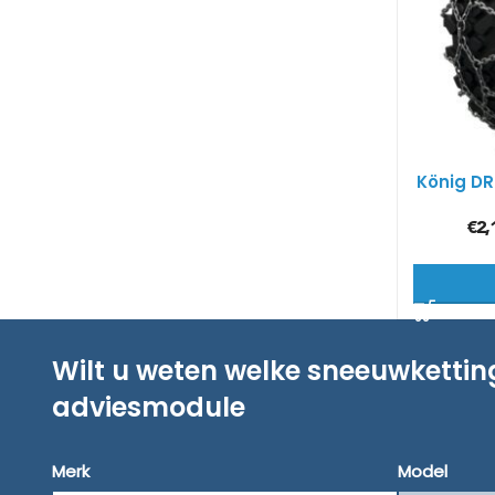
König DR
€
2,
Wilt u weten welke sneeuwketti
adviesmodule
Merk
Model