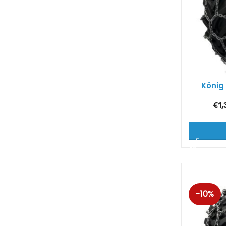
König
€
1,
-10%