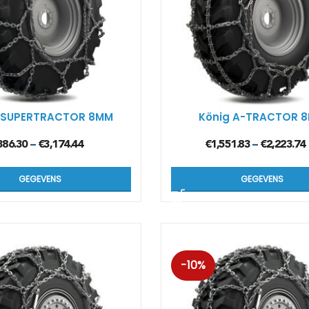
Kön
SUV
Kön
4×4
 SUPERTRACTOR 8MM
König A-TRACTOR 
Kön
386.30
€
3,174.44
€
1,551.83
€
2,223.74
Tes
–
–
GEGEVENS
GEGEVENS
-10%