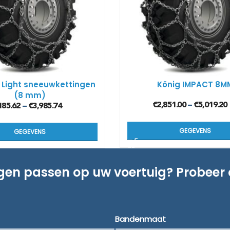
 Light sneeuwkettingen
König IMPACT 8M
(8 mm)
€
2,851.00
€
5,019.20
–
185.62
€
3,985.74
–
GEGEVENS
GEGEVENS
ngen passen op uw voertuig? Probeer
Bandenmaat