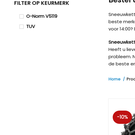
FILTER OP KEURMERK
Sneeuwketti
O-Norm V5119
beste merk
TUV
voor 14:00?
Sneeuwkett
Heeft u lie
probleem. N
de beste en
Home
Pro
-10%