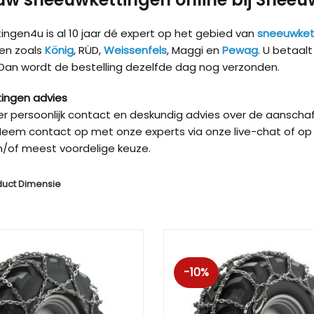
ngen4u is al 10 jaar dé expert op het gebied van
sneeuwket
en zoals
König
, RÜD,
Weissenfels
, Maggi en
Pewag
. U betaal
 Dan wordt de bestelling dezelfde dag nog verzonden.
ingen advies
ver persoonlijk contact en deskundig advies over de aanschaf
eem contact op met onze experts via onze live-chat of op 
/of meest voordelige keuze.
duct Dimensie
Kön
-10%
Kön