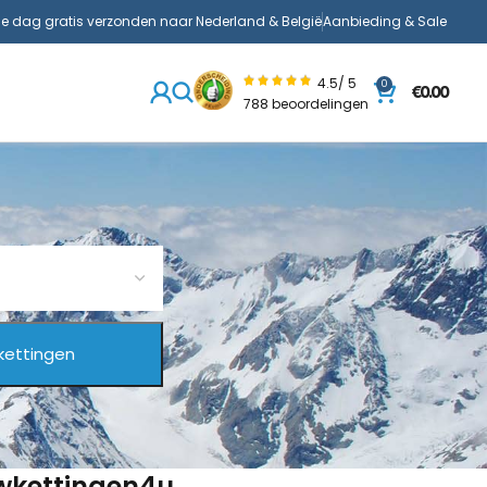
de dag gratis verzonden naar Nederland & België
Aanbieding & Sale
4.5/ 5
0
€
0.00
788 beoordelingen
uwkettingen4u